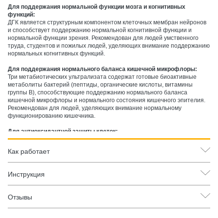
Для поддержания нормальной функции мозга и когнитивных
функций:
ДГК является структурным компонентом клеточных мембран нейронов
и способствует поддержанию нормальной когнитивной функции и
нормальной функции зрения. Рекомендован для людей умственного
труда, студентов и пожилых людей, уделяющих внимание поддержанию
нормальных когнитивных функций.
Для поддержания нормального баланса кишечной микрофлоры:
Три метабиотических ультрализата содержат готовые биоактивные
метаболиты бактерий (пептиды, органические кислоты, витамины
группы B), способствующие поддержанию нормального баланса
кишечной микрофлоры и нормального состояния кишечного эпителия.
Рекомендован для людей, уделяющих внимание нормальному
функционированию кишечника.
Для антиоксидантной защиты клеток:
Гидроксикоричные кислоты эхинацеи обладают антиоксидантными
свойствами. Антиокислительный комплекс гриндокс
Как работает
(аскорбилпальмитат + токоферолы) обеспечивает антиоксидантную
защиту жирных кислот омега-3. ПНЖК омега-3 участвуют в нормальной
функции клеточных мембран. Рекомендован для людей, уделяющих
Инструкция
внимание антиоксидантной защите клеток.
Отзывы