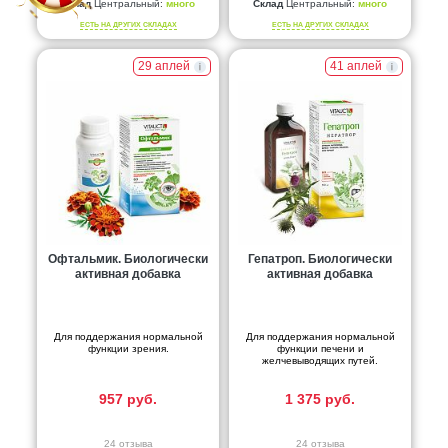
Склад
Центральный:
много
Склад
Центральный:
много
ЕСТЬ НА ДРУГИХ СКЛАДАХ
ЕСТЬ НА ДРУГИХ СКЛАДАХ
29 аплей
41 аплей
Офтальмик. Биологически
Гепатроп. Биологически
активная добавка
активная добавка
Для поддержания нормальной
Для поддержания нормальной
функции зрения.
функции печени и
желчевыводящих путей.
957 руб.
1 375 руб.
24 отзыва
24 отзыва