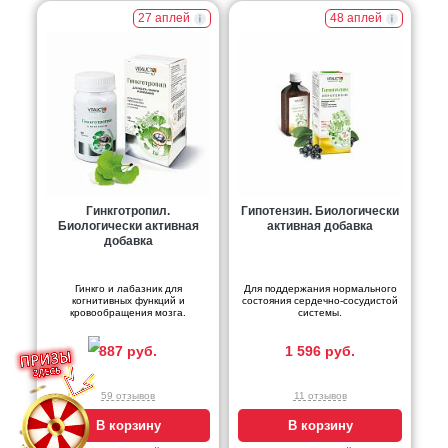
27 аплей
48 аплей
Гинкготропил.
Гипотензин. Биологически
Биологически активная
активная добавка
добавка
Гинкго и лабазник для
Для поддержания нормального
когнитивных функций и
состояния сердечно-сосудистой
кровообращения мозга.
системы.
887 руб.
1 596 руб.
59 отзывов
11 отзывов
В корзину
В корзину