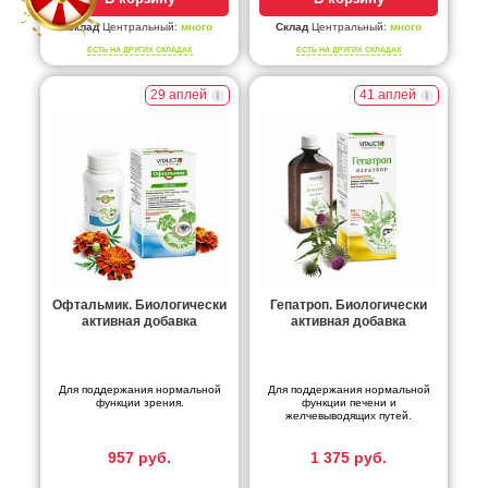
Склад
Центральный:
много
Склад
Центральный:
много
ЕСТЬ НА ДРУГИХ СКЛАДАХ
ЕСТЬ НА ДРУГИХ СКЛАДАХ
29 аплей
41 аплей
Офтальмик. Биологически
Гепатроп. Биологически
активная добавка
активная добавка
Для поддержания нормальной
Для поддержания нормальной
функции зрения.
функции печени и
желчевыводящих путей.
957 руб.
1 375 руб.