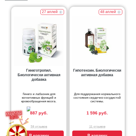
27 аплей
48 аплей
Гинкготропил.
Гипотензин. Биологически
Биологически активная
активная добавка
добавка
Гинкго и лабазник для
Для поддержания нормального
когнитивных функций и
состояния сердечно-сосудистой
кровообращения мозга.
системы.
887 руб.
1 596 руб.
59 отзывов
11 отзывов
В корзину
В корзину