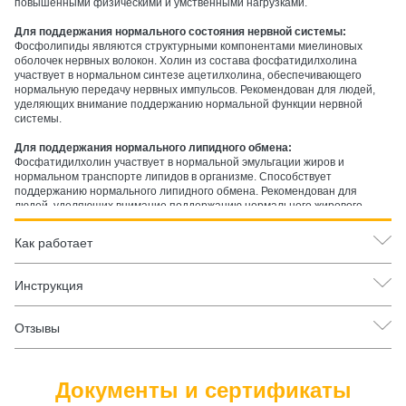
повышенными физическими и умственными нагрузками.
Для поддержания нормального состояния нервной системы:
Фосфолипиды являются структурными компонентами миелиновых
оболочек нервных волокон. Холин из состава фосфатидилхолина
участвует в нормальном синтезе ацетилхолина, обеспечивающего
нормальную передачу нервных импульсов. Рекомендован для людей,
уделяющих внимание поддержанию нормальной функции нервной
системы.
Для поддержания нормального липидного обмена:
Фосфатидилхолин участвует в нормальной эмульгации жиров и
нормальном транспорте липидов в организме. Способствует
поддержанию нормального липидного обмена. Рекомендован для
людей, уделяющих внимание поддержанию нормального жирового
обмена.
Как работает
Для антиоксидантной защиты клеток:
Антиоксидантный комплекс гриндокс содержит аскорбилпальмитат
(жирорастворимую форму витамина C) и концентрат токоферолов
Инструкция
(витамин E). Обладает антиоксидантными свойствами, защищая
фосфолипиды и клеточные мембраны от окислительного стресса.
Рекомендован для людей, уделяющих внимание антиоксидантной
Отзывы
защите клеток.
Документы и сертификаты