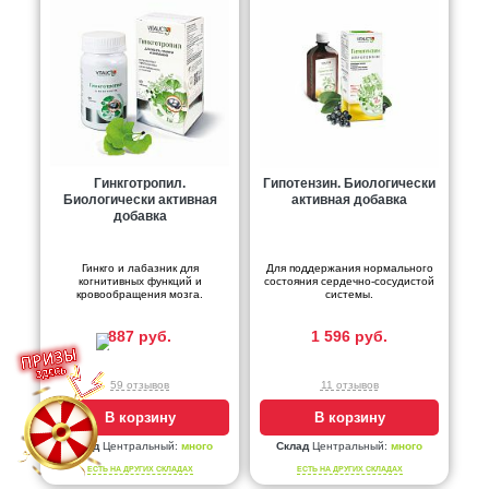
Гинкготропил.
Гипотензин. Биологически
Биологически активная
активная добавка
добавка
Гинкго и лабазник для
Для поддержания нормального
когнитивных функций и
состояния сердечно-сосудистой
кровообращения мозга.
системы.
887 руб.
1 596 руб.
59 отзывов
11 отзывов
В корзину
В корзину
Склад
Центральный:
много
Склад
Центральный:
много
ЕСТЬ НА ДРУГИХ СКЛАДАХ
ЕСТЬ НА ДРУГИХ СКЛАДАХ