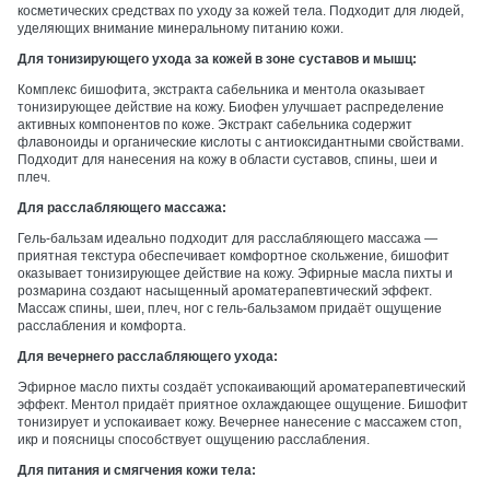
косметических средствах по уходу за кожей тела. Подходит для людей,
уделяющих внимание минеральному питанию кожи.
Для тонизирующего ухода за кожей в зоне суставов и мышц:
Комплекс бишофита, экстракта сабельника и ментола оказывает
тонизирующее действие на кожу. Биофен улучшает распределение
активных компонентов по коже. Экстракт сабельника содержит
флавоноиды и органические кислоты с антиоксидантными свойствами.
Подходит для нанесения на кожу в области суставов, спины, шеи и
плеч.
Для расслабляющего массажа:
Гель-бальзам идеально подходит для расслабляющего массажа —
приятная текстура обеспечивает комфортное скольжение, бишофит
оказывает тонизирующее действие на кожу. Эфирные масла пихты и
розмарина создают насыщенный ароматерапевтический эффект.
Массаж спины, шеи, плеч, ног с гель-бальзамом придаёт ощущение
расслабления и комфорта.
Для вечернего расслабляющего ухода:
Эфирное масло пихты создаёт успокаивающий ароматерапевтический
эффект. Ментол придаёт приятное охлаждающее ощущение. Бишофит
тонизирует и успокаивает кожу. Вечернее нанесение с массажем стоп,
икр и поясницы способствует ощущению расслабления.
Для питания и смягчения кожи тела: