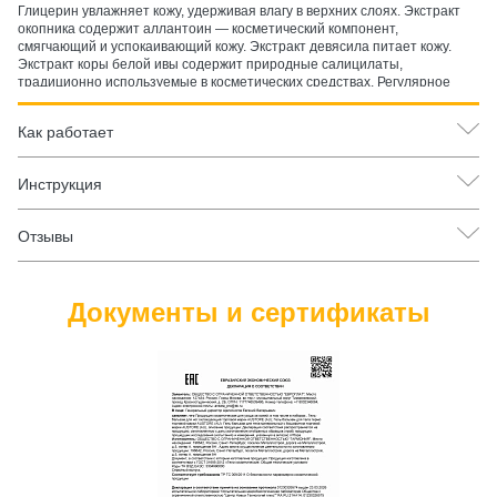
Глицерин увлажняет кожу, удерживая влагу в верхних слоях. Экстракт
окопника содержит аллантоин — косметический компонент,
смягчающий и успокаивающий кожу. Экстракт девясила питает кожу.
Экстракт коры белой ивы содержит природные салицилаты,
традиционно используемые в косметических средствах. Регулярное
применение делает кожу мягкой и ухоженной.
Для антиоксидантного ухода за кожей:
Как работает
Экстракт софоры японской богат рутином — природным
антиоксидантом. Флавоноиды сабельника и экстракта коры белой ивы
Инструкция
обладают антиоксидантными свойствами, защищая кожу от
воздействия свободных радикалов. Эфирные масла пихты и розмарина
дополняют антиоксидантный уход.
Отзывы
Для ухода за кожей после физической активности:
Гель-бальзам подходит для нанесения на кожу после физических
Документы и сертификаты
нагрузок и тренировок. Ментол придаёт охлаждающий и тонизирующий
эффект. Эфирное масло розмарина тонизирует кожу. Бишофит
обогащает кожу природными минералами. Комфортное завершение
физической активности.