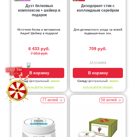
Дуэт белковых
Дезодорант стик с
комплексов + шейкер в
коллоидным серебром
подарок
Источник белка и витаминов.
Для деликатного ухода за кожей
Акция! Шейкер в подарок!
подмышечных зон.
6 433 руб.
709 руб.
7 053 руб.
14 отзывов
В корзину
В корзину
Склад
Центральный:
много
Склад
Центральный:
много
ЕСТЬ НА ДРУГИХ СКЛАДАХ
ЕСТЬ НА ДРУГИХ СКЛАДАХ
77 аплей
58 аплей