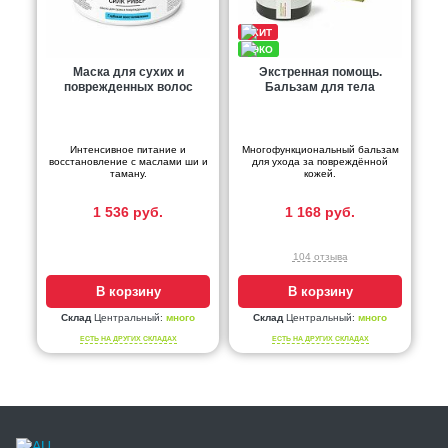
Маска для сухих и
Экстренная помощь.
поврежденных волос
Бальзам для тела
Интенсивное питание и
Многофункциональный бальзам
восстановление с маслами ши и
для ухода за повреждённой
таману.
кожей.
1 536 руб.
1 168 руб.
104 отзыва
В корзину
В корзину
Склад
Центральный:
много
Склад
Центральный:
много
ЕСТЬ НА ДРУГИХ СКЛАДАХ
ЕСТЬ НА ДРУГИХ СКЛАДАХ