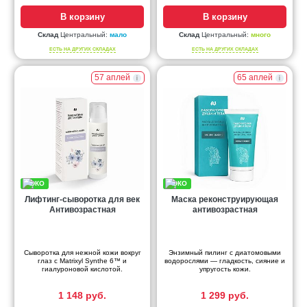
В корзину
В корзину
Склад
Центральный:
мало
Склад
Центральный:
много
ЕСТЬ НА ДРУГИХ СКЛАДАХ
ЕСТЬ НА ДРУГИХ СКЛАДАХ
57 аплей
65 аплей
Лифтинг-сыворотка для век
Маска реконструирующая
Антивозрастная
антивозрастная
Сыворотка для нежной кожи вокруг
Энзимный пилинг с диатомовыми
глаз с Matrixyl Synthe 6™ и
водорослями — гладкость, сияние и
гиалуроновой кислотой.
упругость кожи.
1 148 руб.
1 299 руб.