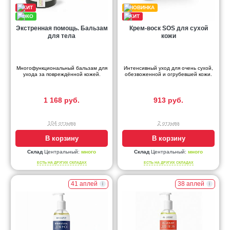
Экстренная помощь. Бальзам
Крем-воск SOS для сухой
для тела
кожи
Многофункциональный бальзам для
Интенсивный уход для очень сухой,
ухода за повреждённой кожей.
обезвоженной и огрубевшей кожи.
1 168 руб.
913 руб.
104 отзыва
2 отзыва
В корзину
В корзину
Склад
Центральный:
много
Склад
Центральный:
много
ЕСТЬ НА ДРУГИХ СКЛАДАХ
ЕСТЬ НА ДРУГИХ СКЛАДАХ
41 аплей
38 аплей