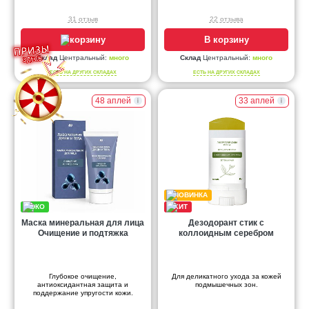
31 отзыв
22 отзыва
В корзину
В корзину
Склад
Центральный:
много
Склад
Центральный:
много
ЕСТЬ НА ДРУГИХ СКЛАДАХ
ЕСТЬ НА ДРУГИХ СКЛАДАХ
48 аплей
33 аплей
Маска минеральная для лица
Дезодорант стик с
Очищение и подтяжка
коллоидным серебром
Глубокое очищение,
Для деликатного ухода за кожей
антиоксидантная защита и
подмышечных зон.
поддержание упругости кожи.