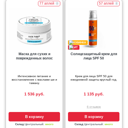
77 аплей
57 аплей
Маска для сухих и
Солнцезащитный крем для
поврежденных волос
лица SPF 50
Интенсивное питание и
Крем для лица SPF 50 для
восстановление с маслами ши и
ежедневной защиты круглый год.
таману.
1 536 руб.
1 135 руб.
6 отзывов
В корзину
В корзину
Склад
Центральный:
много
Склад
Центральный:
много