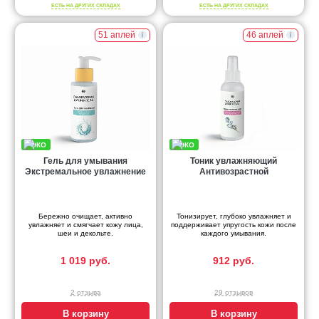
ЕСТЬ НА ДРУГИХ СКЛАДАХ
ЕСТЬ НА ДРУГИХ СКЛАДАХ
51 аплей
46 аплей
Гель для умывания
Тоник увлажняющий
Экстремальное увлажнение
Антивозрастной
Бережно очищает, активно
Тонизирует, глубоко увлажняет и
увлажняет и смягчает кожу лица,
поддерживает упругость кожи после
шеи и декольте.
каждого умывания.
1 019 руб.
912 руб.
2 отзыва
29 отзывов
В корзину
В корзину