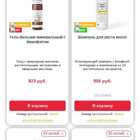
Гель-бальзам минеральный с
Шампунь для роста волос
бишофитом
Уход с природным магнием,
Тонизирующий шампунь с Биофен®,
растительными экстрактами и
пептидами и комплексом из 10
эфирными маслами.
растительных экстрактов.
823 руб.
906 руб.
13 отзывов
В корзину
В корзину
Склад
Центральный:
много
Склад
Центральный:
много
ЕСТЬ НА ДРУГИХ СКЛАДАХ
ЕСТЬ НА ДРУГИХ СКЛАДАХ
43 аплей
50 аплей