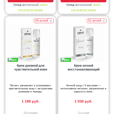
Склад
Центральный:
много
Склад
Центральный:
много
ЕСТЬ НА ДРУГИХ СКЛАДАХ
ЕСТЬ НА ДРУГИХ СКЛАДАХ
59 аплей
52 аплей
Крем дневной для
Крем ночной
чувствительной кожи
восстанавливающий
Питает, увлажняет и успокаивает
Ночной уход с 5 маслами —
чувствительную кожу с экстрактами
интенсивное питание, увлажнение и
ромашки и череды.
упругость кожи.
1 188 руб.
1 030 руб.
29 отзывов
21 отзыв