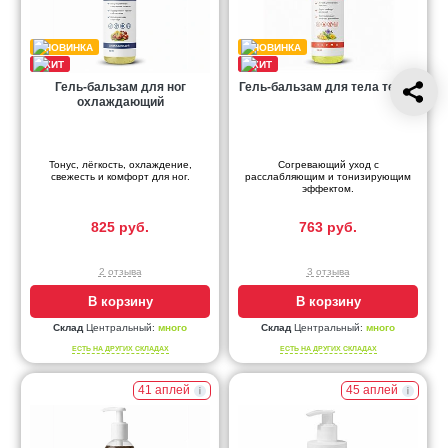
Гель-бальзам для ног
Гель-бальзам для тела термо
охлаждающий
Тонус, лёгкость, охлаждение,
Согревающий уход с
свежесть и комфорт для ног.
расслабляющим и тонизирующим
эффектом.
825 руб.
763 руб.
2 отзыва
3 отзыва
В корзину
В корзину
Склад
Центральный:
много
Склад
Центральный:
много
ЕСТЬ НА ДРУГИХ СКЛАДАХ
ЕСТЬ НА ДРУГИХ СКЛАДАХ
41 аплей
45 аплей