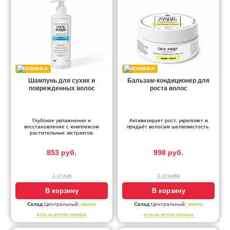
Шампунь для сухих и
Бальзам-кондиционер для
поврежденных волос
роста волос
Глубокое увлажнение и
Активизирует рост, укрепляет и
восстановление с комплексом
придаёт волосам шелковистость.
растительных экстрактов.
853 руб.
998 руб.
1 отзыв
2 отзыва
В корзину
В корзину
Склад
Центральный:
много
Склад
Центральный:
много
ЕСТЬ НА ДРУГИХ СКЛАДАХ
ЕСТЬ НА ДРУГИХ СКЛАДАХ