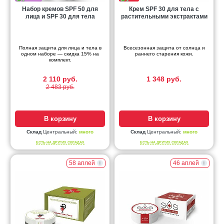
Набор кремов SPF 50 для
Крем SPF 30 для тела с
лица и SPF 30 для тела
растительными экстрактами
Полная защита для лица и тела в
Всесезонная защита от солнца и
одном наборе — скидка 15% на
раннего старения кожи.
комплект.
2 110 руб.
1 348 руб.
2 483 руб.
В корзину
В корзину
Склад
Центральный:
много
Склад
Центральный:
много
ЕСТЬ НА ДРУГИХ СКЛАДАХ
ЕСТЬ НА ДРУГИХ СКЛАДАХ
58 аплей
46 аплей