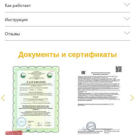
Как работает
Для насыщенного растительными компонентами рациона:
Коктейль содержит 18 растительных компонентов в одном продукте —
удобный способ обогатить ежедневный рацион разнообразными
Инструкция
натуральными ингредиентами. Не содержит сахара, глютена и ГМО.
Сертифицирован системой «Халяль». Подходит для людей, ценящих
натуральные компоненты в питании.
Отзывы
Документы и сертификаты