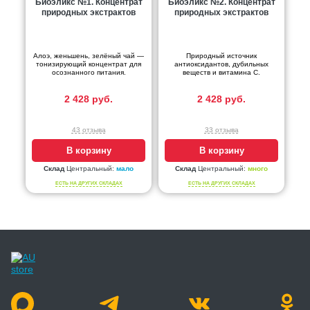
Биоэликс №1. Концентрат
Биоэликс №2. Концентрат
природных экстрактов
природных экстрактов
Алоэ, женьшень, зелёный чай —
Природный источник
тонизирующий концентрат для
антиоксидантов, дубильных
осознанного питания.
веществ и витамина С.
2 428 руб.
2 428 руб.
43 отзыва
33 отзыва
В корзину
В корзину
Склад
Центральный:
мало
Склад
Центральный:
много
ЕСТЬ НА ДРУГИХ СКЛАДАХ
ЕСТЬ НА ДРУГИХ СКЛАДАХ