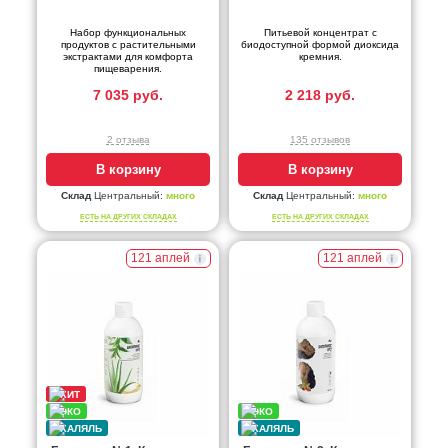
Набор функциональных
Питьевой концентрат с
продуктов с растительными
биодоступной формой диоксида
экстрактами для комфорта
кремния.
пищеварения.
7 035 руб.
2 218 руб.
2 отзыва
135 отзывов
В корзину
В корзину
Склад
Центральный:
много
Склад
Центральный:
много
ЕСТЬ НА ДРУГИХ СКЛАДАХ
ЕСТЬ НА ДРУГИХ СКЛАДАХ
121 аплей
121 аплей