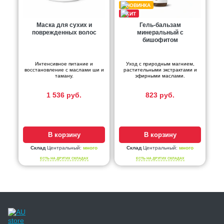
Маска для сухих и
Гель-бальзам
поврежденных волос
минеральный с
бишофитом
Интенсивное питание и
Уход с природным магнием,
восстановление с маслами ши и
растительными экстрактами и
таману.
эфирными маслами.
1 536 руб.
823 руб.
В корзину
В корзину
Склад
Центральный:
много
Склад
Центральный:
много
ЕСТЬ НА ДРУГИХ СКЛАДАХ
ЕСТЬ НА ДРУГИХ СКЛАДАХ