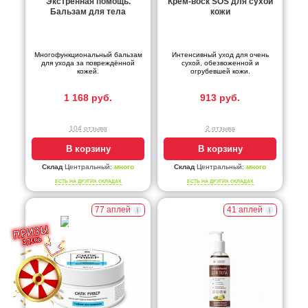
Экстренная помощь.
Крем-воск SOS для сухой
Бальзам для тела
кожи
Многофункциональный бальзам
Интенсивный уход для очень
для ухода за повреждённой
сухой, обезвоженной и
кожей.
огрубевшей кожи.
1 168 руб.
913 руб.
104 отзыва
2 отзыва
В корзину
В корзину
Склад
Центральный:
много
Склад
Центральный:
много
ЕСТЬ НА ДРУГИХ СКЛАДАХ
ЕСТЬ НА ДРУГИХ СКЛАДАХ
77 аплей
41 аплей