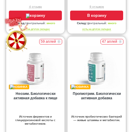
4 отзыва
9 отзывов
В корзину
В корзину
Склад
Центральный:
много
Склад
Центральный:
много
ЕСТЬ НА ДРУГИХ СКЛАДАХ
ЕСТЬ НА ДРУГИХ СКЛАДАХ
59 аплей
47 аплей
Неозим. Биологически
Пропиотрим. Биологически
активная добавка к пище
активная добавка
Источник ферментов и
Источник пробиотических бактерий
глицирризиновой кислоты с
— живые штаммы и метабиотик.
метабиотиком.