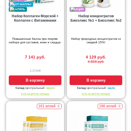
Набор Коллаген Морской +
Набор концентратов
Коллаген с Витаминами
Биоэликс №1 + Биоэликс №2
Повышенные баллы при покупке
Набор природных концентратов со
набора для суставов, кожи и сердца.
скидкой 15%!
7 141 руб.
4 129 руб.
4 858 руб.
1 отзыв
В корзину
В корзину
Склад
Центральный:
много
Склад
Центральный:
мало
ЕСТЬ НА ДРУГИХ СКЛАДАХ
ЕСТЬ НА ДРУГИХ СКЛАДАХ
161 аплей
196 аплей