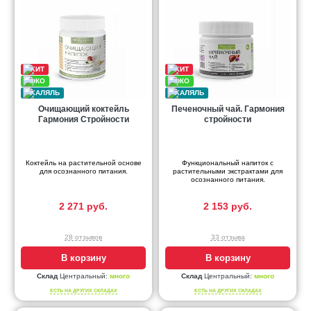
Очищающий коктейль
Печеночный чай. Гармония
Гармония Стройности
стройности
Коктейль на растительной основе
Функциональный напиток с
для осознанного питания.
растительными экстрактами для
осознанного питания.
2 271 руб.
2 153 руб.
28 отзывов
33 отзыва
В корзину
В корзину
Склад
Центральный:
много
Склад
Центральный:
много
ЕСТЬ НА ДРУГИХ СКЛАДАХ
ЕСТЬ НА ДРУГИХ СКЛАДАХ