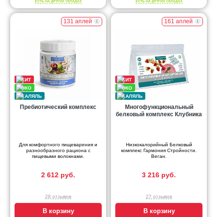
ЕСТЬ НА ДРУГИХ СКЛАДАХ
ЕСТЬ НА ДРУГИХ СКЛАДАХ
131 аплей
161 аплей
Пребиотический комплекс
Многофункциональный
белковый комплекс Клубника
Для комфортного пищеварения и
Низкокалорийный Белковый
разнообразного рациона с
комплекс Гармония Стройности.
пищевыми волокнами.
Веган.
2 612 руб.
3 216 руб.
28 отзывов
27 отзывов
В корзину
В корзину