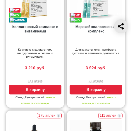
Коллагеновый комплекс с
Морской коллагеновый
витаминами
комплекс
Комплекс с коллагеном,
Для красоты кожи, комфорта
гиалуроновой кислотой и
суставов и активного долголетия.
витаминами.
3 216 руб.
3 924 руб.
161 отзыв
33 отзыва
В корзину
В корзину
Склад
Центральный:
много
Склад
Центральный:
много
ЕСТЬ НА ДРУГИХ СКЛАДАХ
ЕСТЬ НА ДРУГИХ СКЛАДАХ
175 аплей
111 аплей