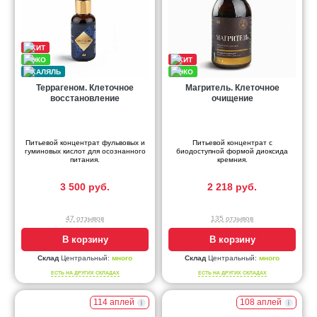
Террагеном. Клеточное
Магритель. Клеточное
восстановление
очищение
Питьевой концентрат фульвовых и
Питьевой концентрат с
гуминовых кислот для осознанного
биодоступной формой диоксида
питания.
кремния.
3 500 руб.
2 218 руб.
47 отзывов
135 отзывов
В корзину
В корзину
Склад
Центральный:
много
Склад
Центральный:
много
ЕСТЬ НА ДРУГИХ СКЛАДАХ
ЕСТЬ НА ДРУГИХ СКЛАДАХ
114 аплей
108 аплей