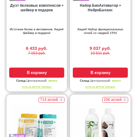
Дуэт белковых комплексов +
Набор БиоАктиватор +
шейкер в подарок
НейроБаланс
Источник белка и витаминов. Акция!
Акция! Набор функциональных
Шейкер в подарок!
гелей со скидкой 15%!
6 433 руб.
9 037 руб.
7 053 руб.
10 631 руб.
В корзину
В корзину
Склад
Центральный:
много
Склад
Центральный:
много
ЕСТЬ НА ДРУГИХ СКЛАДАХ
ЕСТЬ НА ДРУГИХ СКЛАДАХ
714 аплей
206 аплей