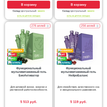
В корзину
В корзину
Склад
Центральный:
много
Склад
Центральный:
много
ЕСТЬ НА ДРУГИХ СКЛАДАХ
ЕСТЬ НА ДРУГИХ СКЛАДАХ
276 аплей
256 аплей
Функциональный
Функциональный
мультивитаминный гель
мультивитаминный гель
БиоАктиватор
НейроБаланс
Для активной жизни, энергии и
Для спокойствия, качественного сна
умственной работоспособности.
и эмоционального равновесия.
5 513 руб.
5 119 руб.