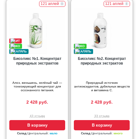
121 аплей
121 аплей
Биоэликс №1. Концентрат
Биоэликс №2. Концентрат
природных экстрактов
природных экстрактов
Алоэ, женьшень, зелёный чай —
Природный источник
тонизирующий концентрат для
антиоксидантов, дубильных веществ
осознанного питания.
и витамина С.
2 428 руб.
2 428 руб.
43 отзыва
33 отзыва
В корзину
В корзину
Склад
Центральный:
мало
Склад
Центральный:
много