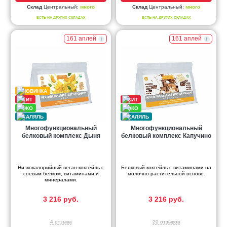
Склад
Центральный:
много
Склад
Центральный:
много
ЕСТЬ НА ДРУГИХ СКЛАДАХ
ЕСТЬ НА ДРУГИХ СКЛАДАХ
161 аплей
161 аплей
Многофункциональный
Многофункциональный
белковый комплекс Дыня
белковый комплекс Капучино
Низкокалорийный веган-коктейль с
Белковый коктейль с витаминами на
соевым белком, витаминами и
молочно-растительной основе.
минералами.
3 216 руб.
3 216 руб.
4 отзыва
20 отзывов