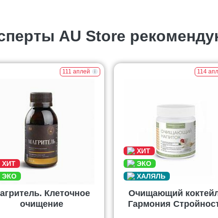
сперты AU Store рекоменду
111 аплей
114 ап
агритель. Клеточное
Очищающий коктей
очищение
Гармония Стройнос