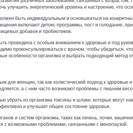
 развития различных заболеваний, связанных с возрастом, 
очь улучшить энергетический уровень и настроение, что ос
олжен быть индивидуальным и основываться на конкретных
щения включают детокс-программы, пост и голодание, при
 пищевых добавок и пробиотиков.
быть проведена с особым вниманием к здоровью и под руко
имо проконсультироваться с врачом, чтобы убедиться, что 
ные особенности организма и выбрать подходящий метод оч
м для женщин, так как холистический подход к здоровью и
едляется, а с ним часто возникают проблемы с лишним вес
 убрать из организма токсины и шлаки, которые могут нак
фективно и улучшает общее состояние здоровья.
рганов и систем организма, таких как печень, почки, кишеч
ся с возможными проблемами, связанными с менопаузой.