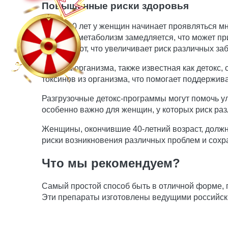
Повышенные риски здоровья
После 40 лет у женщин начинает проявляться м
возрасте метаболизм замедляется, что может пр
ослабевают, что увеличивает риск различных за
Очистка организма, также известная как детокс
токсинов из организма, что помогает поддержив
Разгрузочные детокс-программы могут помочь ул
особенно важно для женщин, у которых риск ра
Женщины, окончившие 40-летний возраст, должн
риски возникновения различных проблем и сохра
Что мы рекомендуем?
Самый простой способ быть в отличной форме,
Эти препараты изготовлены ведущими российск