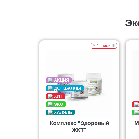
Эк
704 аплей
Комплекс "Здоровый
М
ЖКТ"