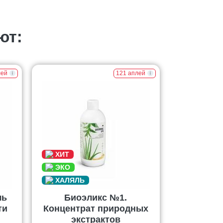
ют:
лей
121 аплей
ль
Биоэликс №1.
ти
Концентрат природных
экстрактов