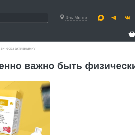
Эль-Монте
зически активными?
енно важно быть физическ