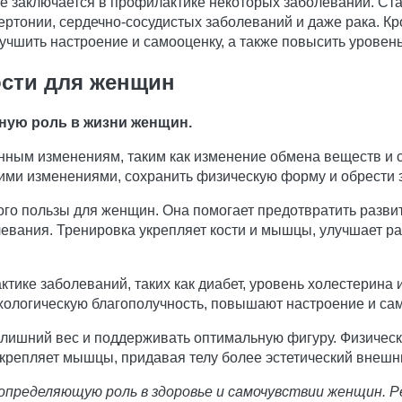
е заключается в профилактике некоторых заболеваний. Ст
ертонии, сердечно-сосудистых заболеваний и даже рака. Кр
учшить настроение и самооценку, а также повысить уровень
ости для женщин
ную роль в жизни женщин.
енным изменениям, таким как изменение обмена веществ и
тими изменениями, сохранить физическую форму и обрести 
го пользы для женщин. Она помогает предотвратить развит
евания. Тренировка укрепляет кости и мышцы, улучшает раб
ктике заболеваний, таких как диабет, уровень холестерина 
логическую благополучность, повышают настроение и самоо
лишний вес и поддерживать оптимальную фигуру. Физическ
укрепляет мышцы, придавая телу более эстетический внешн
 определяющую роль в здоровье и самочувствии женщин.