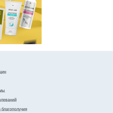
щин
рмы
олеваний
о благополучия