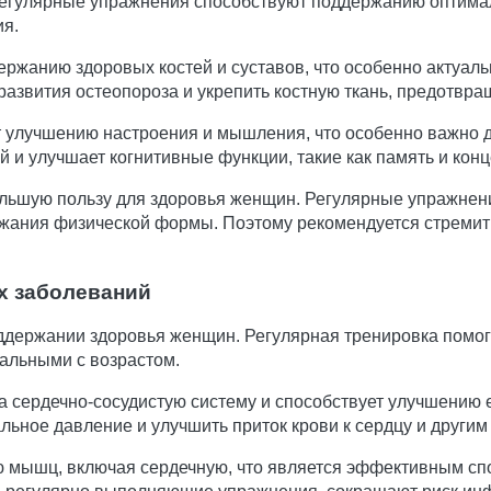
регулярные упражнения способствуют поддержанию оптимал
ия.
ержанию здоровых костей и суставов, что особенно актуальн
развития остеопороза и укрепить костную ткань, предотвр
ет улучшению настроения и мышления, что особенно важно 
й и улучшает когнитивные функции, такие как память и кон
большую пользу для здоровья женщин. Регулярные упражне
ания физической формы. Поэтому рекомендуется стремитьс
х заболеваний
ддержании здоровья женщин. Регулярная тренировка помога
уальными с возрастом.
а сердечно-сосудистую систему и способствует улучшению
льное давление и улучшить приток крови к сердцу и другим
ию мышц, включая сердечную, что является эффективным с