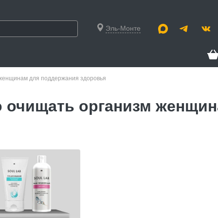
Эль-Монте
 женщинам для поддержания здоровья
о очищать организм женщи