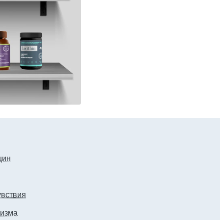
щин
увствия
низма