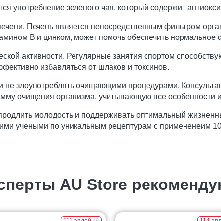
ся употребление зеленого чая, который содержит антиокси
 печени. Печень является непосредственным фильтром орган
тамином В и цинком, может помочь обеспечить нормальное
ской активности. Регулярные занятия спортом способству
фективно избавляться от шлаков и токсинов.
и не злоупотреблять очищающими процедурами. Консультац
амму очищения организма, учитывающую все особенности и
 продлить молодость и поддерживать оптимальный жизненн
ими учеными по уникальным рецептурам с примененеим 1
сперты AU Store рекоменду
111 аплей
114 ап