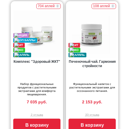
704 аплей
108 аплей
Комплекс "Здоровый ЖКТ"
Печеночный чай. Гармония
стройности
Набор функциональных
Функциональный напиток с
продуктов с растительными
растительными экстрактами для
экстрактами для комфорта
осознанного питания.
пищеварения.
7 035 руб.
2 153 руб.
2 отзыва
33 отзыва
В корзину
В корзину