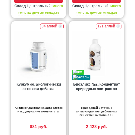
Склад
Центральный:
много
Склад
Центральный:
много
ЕСТЬ НА ДРУГИХ СКЛАДАХ
ЕСТЬ НА ДРУГИХ СКЛАДАХ
34 аплей
121 аплей
Куркумин. Биологически
Биоэликс №2. Концентрат
активная добавка
природных экстрактов
Антиоксидантная защита клеток
Природный источник
и поддержание иммунитета.
антиоксидантов, дубильных
веществ и витамина С.
681 руб.
2 428 руб.