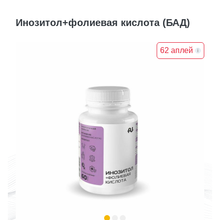
Инозитол+фолиевая кислота (БАД)
62 аплей