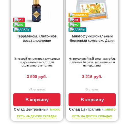
Террагеном. Клеточное
Многофункциональный
восстановление
белковый комплекс Дыня
Питьевой концентрат фульвовых
Низкокалорийный веган-коктейль
и гуминовых кислот для
с соевым белком, витаминами и
осознанного питания.
минералами.
3 500 руб.
3 216 руб.
47 отзывов
3 отзыва
В корзину
В корзину
Склад
Центральный:
много
Склад
Центральный:
много
ЕСТЬ НА ДРУГИХ СКЛАДАХ
ЕСТЬ НА ДРУГИХ СКЛАДАХ