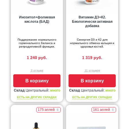
Инозитол+фолиевая
Витамин Д3+К2.
кислота (БАД)
Биологически активная
добавка
Поддержание нормального
Синергия D3 и К2 для
гормонального баланса и
нормального обмена кальция и
репродуктивной функции.
здоровья костей.
1 240 руб.
1 319 руб.
3 отзыва
11 отзывов
В корзину
В корзину
Склад
Центральный:
много
Склад
Центральный:
много
ЕСТЬ НА ДРУГИХ СКЛАДАХ
ЕСТЬ НА ДРУГИХ СКЛАДАХ
175 аплей
161 аплей