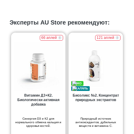
Эксперты AU Store рекомендуют:
66 аплей
121 аплей
Витамин Д3+К2.
Биоэликс №2. Концентрат
Биологически активная
природных экстрактов
добавка
Синергия D3 и К2 для
Природный источник
нормального обмена кальция и
антиоксидантов, дубильных
здоровья костей.
веществ и витамина С.