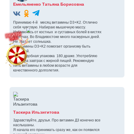
Емельяненко Татьяна Борисовна
Принимаю 4-й месяц витамины D3+K2. Отлично
себя чувствую. Набираю мышечную массу.
Избавилась от костных и суставных болей в кистях
и плечах. Во Владивостоке много пасмурных дней.
Не хватает солнышка.
А витамины D3+K2 помогает организму быть
активной.
Очень удобная упаковка 180 драже. Употребляю
утром на завтрак с жирной пищей. Рекомендую
пить витамины в любом возрасте для
качественного долголетия.
Таскира Ильзигитова
Здравствуйте, друзья. Про витамин Д3 конечно все
наслышаны.
Я начала его принимать сразу же, как он появился