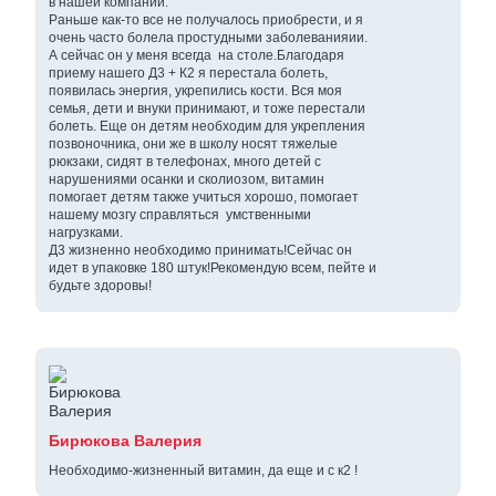
в нашей компании.
Раньше как-то все не получалось приобрести, и я
очень часто болела простудными заболеванияии.
А сейчас он у меня всегда на столе.Благодаря
приему нашего Д3 + К2 я перестала болеть,
появилась энергия, укрепились кости. Вся моя
семья, дети и внуки принимают, и тоже перестали
болеть. Еще он детям необходим для укрепления
позвоночника, они же в школу носят тяжелые
рюкзаки, сидят в телефонах, много детей с
нарушениями осанки и сколиозом, витамин
помогает детям также учиться хорошо, помогает
нашему мозгу справляться умственными
нагрузками.
Д3 жизненно необходимо принимать!Сейчас он
идет в упаковке 180 штук!Рекомендую всем, пейте и
будьте здоровы!
Бирюкова Валерия
Необходимо-жизненный витамин, да еще и с к2 !