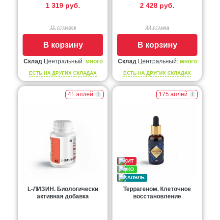
1 319 руб.
2 428 руб.
11 отзывов
33 отзыва
В корзину
В корзину
Склад
Центральный:
много
Склад
Центральный:
много
ЕСТЬ НА ДРУГИХ СКЛАДАХ
ЕСТЬ НА ДРУГИХ СКЛАДАХ
41 аплей
175 аплей
L-ЛИЗИН. Биологически
Террагеном. Клеточное
активная добавка
восстановление