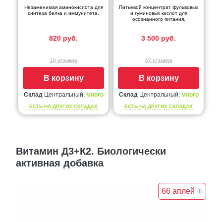
Незаменимая аминокислота для
Питьевой концентрат фульвовых
синтеза белка и иммунитета.
и гуминовых кислот для
осознанного питания.
820 руб.
3 500 руб.
10 отзывов
47 отзывов
В корзину
В корзину
Склад
Центральный:
много
Склад
Центральный:
много
ЕСТЬ НА ДРУГИХ СКЛАДАХ
ЕСТЬ НА ДРУГИХ СКЛАДАХ
Витамин Д3+К2. Биологически
активная добавка
66 аплей