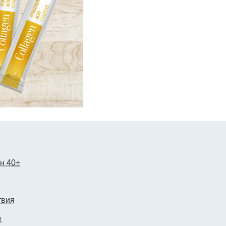
н 40+
твия
е