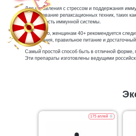
Для справления с стрессом и поддержания имму
практикование релаксационных техник, таких ка
устойчивость иммунной системы.
Кроме того, женщинам 40+ рекомендуется следи
упражнения, правильное питание и достаточный 
Самый простой способ быть в отличной форме,
Эти препараты изготовлены ведущими российск
Эк
175 аплей