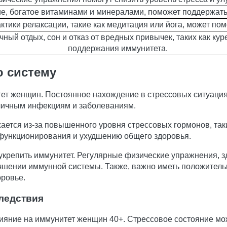
е, богатое витаминами и минералами, поможет поддержать
ктики релаксации, такие как медитация или йога, может п
ый отдых, сон и отказ от вредных привычек, таких как кур
поддержания иммунитета.
ю систему
тет женщин. Постоянное нахождение в стрессовых ситуаци
зличным инфекциям и заболеваниям.
ется из-за повышенного уровня стрессовых гормонов, таки
 функционирования и ухудшению общего здоровья.
 укрепить иммунитет. Регулярные физические упражнения, з
лучшении иммунной системы. Также, важно иметь положител
оровье.
ледствия
лияние на иммунитет женщин 40+. Стрессовое состояние м