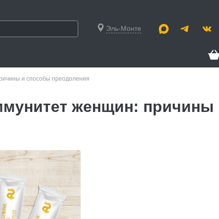
Эль-Монте
причины и способы преодоления
ммунитет женщин: причины