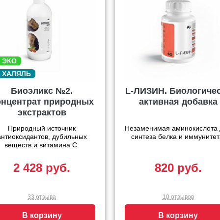
Биоэликс №2.
L-ЛИЗИН. Биологиче
онцентрат природных
активная добавка
экстрактов
Природный источник
Незаменимая аминокислота 
антиоксидантов, дубильных
синтеза белка и иммунитет
веществ и витамина С.
2 428 руб.
820 руб.
33 отзыва
10 отзывов
В корзину
В корзину