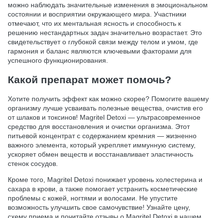
можно наблюдать значительные изменения в эмоциональном
состоянии и восприятии окружающего мира. Участники
отмечают, что их ментальная ясность и способность к
решению нестандартных задач значительно возрастает. Это
свидетельствует о глубокой связи между телом и умом, где
гармония и баланс являются ключевыми факторами для
успешного функционирования.
Какой препарат может помочь?
Хотите получить эффект как можно скорее? Помогите вашему
организму лучше усваивать полезные вещества, очистив его
от шлаков и токсинов! Magritel Detoxi — ультрасовременное
средство для восстановления и очистки организма. Этот
питьевой концентрат с содержанием кремния — жизненно
важного элемента, который укрепляет иммунную систему,
ускоряет обмен веществ и восстанавливает эластичность
стенок сосудов.
Кроме того, Magritel Detoxi понижает уровень холестерина и
сахара в крови, а также помогает устранить косметические
проблемы с кожей, ногтями и волосами. Не упустите
возможность улучшить свое самочувствие! Узнайте цену,
схему приема и почитайте отзывы о Magritel Detoxi в нашем