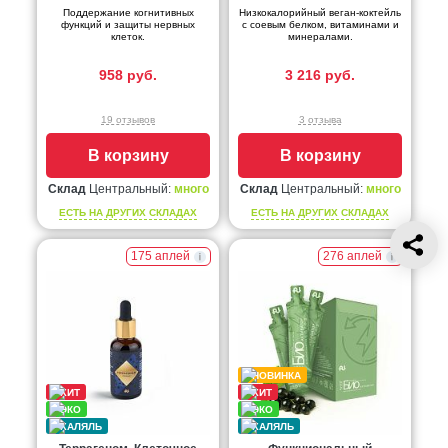
Поддержание когнитивных
Низкокалорийный веган-коктейль
функций и защиты нервных
с соевым белком, витаминами и
клеток.
минералами.
958 руб.
3 216 руб.
19 отзывов
3 отзыва
В корзину
В корзину
Склад
Центральный:
много
Склад
Центральный:
много
ЕСТЬ НА ДРУГИХ СКЛАДАХ
ЕСТЬ НА ДРУГИХ СКЛАДАХ
175 аплей
276 аплей