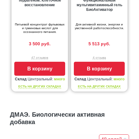
Террагеном. Клеточное
Функциональный
восстановление
мультивитаминный гель
БиоАктиватор
Питьевой концентрат фульвовых
Для активной жизни, энергии и
и гуминовых кислот для
умственной работоспособности.
осознанного питания.
3 500 руб.
5 513 руб.
47 отзывов
4 отзыва
В корзину
В корзину
Склад
Центральный:
много
Склад
Центральный:
много
ЕСТЬ НА ДРУГИХ СКЛАДАХ
ЕСТЬ НА ДРУГИХ СКЛАДАХ
ДМАЭ. Биологически активная
добавка