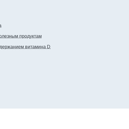
а
полезным продуктам
одержанием витамина D