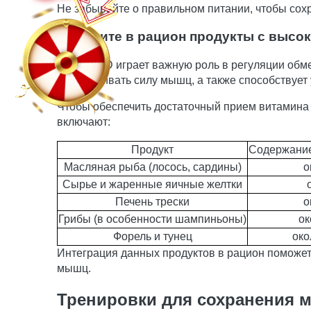
Не забывайте о правильном питании, чтобы сох
Включите в рацион продукты с высо
Витамин D играет важную роль в регуляции обме
поддерживать силу мышц, а также способствуе
Чтобы обеспечить достаточный прием витамина 
включают:
Продукт
Содержание 
Масляная рыба (лосось, сардины)
о
Сырье и жаренные яичные желтки
Печень трески
о
Грибы (в особенности шампиньоны)
ок
Форель и тунец
око
Интеграция данных продуктов в рацион поможет
мышц.
Тренировки для сохранения