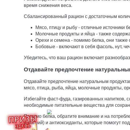
время снижения веса.
Сбалансированный рацион с достаточным колич
Мясо, птицу и рыбу - отличные источники б
Молочные продукты и яйца - также содерж
Орехи и семена - помимо белка, они такж
Бобовые - включают в себя фасоль, нут, че
Убедитесь, что ваш рацион включает разнообраз
Отдавайте предпочтение натуральны
Отдавайте предпочтение натуральным продуктам
мясо, птица, рыба, яйца, молочные продукты, о
Избегайте фаст-фуда, газированных напитков, сл
необходимые питательные вещества для сохра
Помимо белка, обратите внимание и на потребле
и магний) и антиоксиданты, которые помогут по