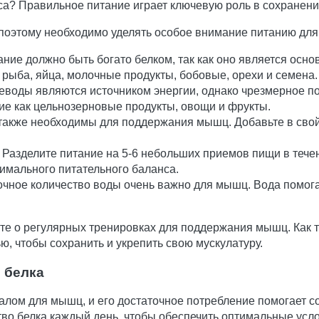
са? Правильное питание играет ключевую роль в сохранен
поэтому необходимо уделять особое внимание питанию для
ние должно быть богато белком, так как оно является ос
, рыба, яйца, молочные продукты, бобовые, орехи и семена.
еводы являются источником энергии, однако чрезмерное по
ие как цельнозерновые продукты, овощи и фрукты.
акже необходимы для поддержания мышц. Добавьте в свой 
Разделите питание на 5-6 небольших приемов пищи в течен
имального питательного баланса.
чное количество воды очень важно для мышц. Вода помогае
те о регулярных тренировках для поддержания мышц. Как то
, чтобы сохранить и укрепить свою мускулатуру.
 белка
лом для мышц, и его достаточное потребление помогает со
тво белка каждый день, чтобы обеспечить оптимальные ус