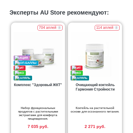
Эксперты AU Store рекомендуют:
704 аплей
114 аплей
Комплекс "Здоровый ЖКТ"
Очищающий коктейль
Гармония Стройности
Набор функциональных
Коктейль на растительной
продуктов с растительными
основе для осознанного питания.
экстрактами для комфорта
пищеварения.
7 035 руб.
2 271 руб.