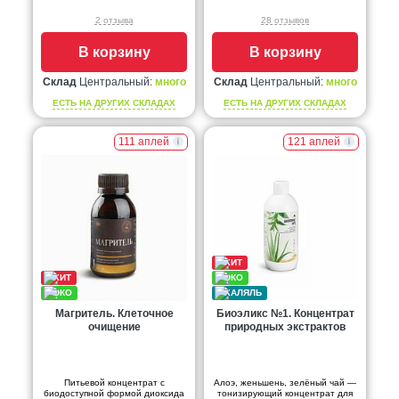
2 отзыва
28 отзывов
В корзину
В корзину
Склад
Центральный:
много
Склад
Центральный:
много
ЕСТЬ НА ДРУГИХ СКЛАДАХ
ЕСТЬ НА ДРУГИХ СКЛАДАХ
111 аплей
121 аплей
Магритель. Клеточное
Биоэликс №1. Концентрат
очищение
природных экстрактов
Питьевой концентрат с
Алоэ, женьшень, зелёный чай —
биодоступной формой диоксида
тонизирующий концентрат для