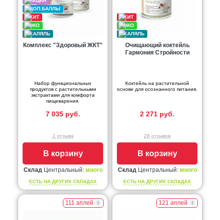
Комплекс "Здоровый ЖКТ"
Очищающий коктейль
Гармония Стройности
Набор функциональных
Коктейль на растительной
продуктов с растительными
основе для осознанного питания.
экстрактами для комфорта
пищеварения.
7 035 руб.
2 271 руб.
2 отзыва
28 отзывов
В корзину
В корзину
Склад
Центральный:
много
Склад
Центральный:
много
ЕСТЬ НА ДРУГИХ СКЛАДАХ
ЕСТЬ НА ДРУГИХ СКЛАДАХ
111 аплей
121 аплей