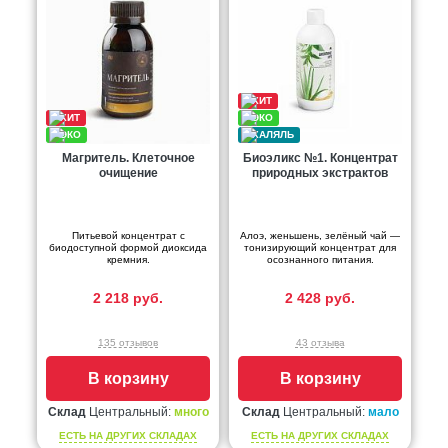
Магритель. Клеточное
Биоэликс №1. Концентрат
очищение
природных экстрактов
Питьевой концентрат с
Алоэ, женьшень, зелёный чай —
биодоступной формой диоксида
тонизирующий концентрат для
кремния.
осознанного питания.
2 218 руб.
2 428 руб.
135 отзывов
43 отзыва
В корзину
В корзину
Склад
Центральный:
много
Склад
Центральный:
мало
ЕСТЬ НА ДРУГИХ СКЛАДАХ
ЕСТЬ НА ДРУГИХ СКЛАДАХ