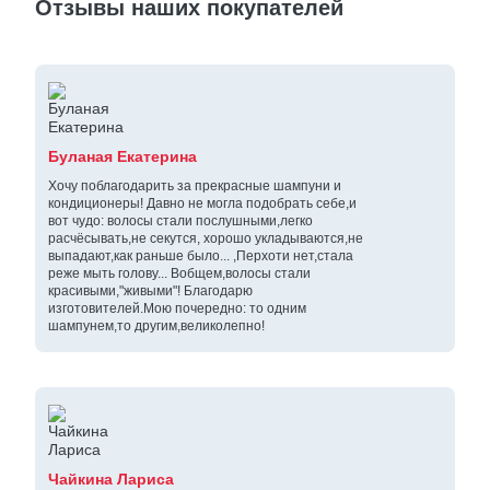
Отзывы наших покупателей
Буланая Екатерина
Хочу поблагодарить за прекрасные шампуни и
кондиционеры! Давно не могла подобрать себе,и
вот чудо: волосы стали послушными,легко
расчёсывать,не секутся, хорошо укладываются,не
выпадают,как раньше было... ,Перхоти нет,стала
реже мыть голову... Вобщем,волосы стали
красивыми,"живыми"! Благодарю
изготовителей.Мою почередно: то одним
шампунем,то другим,великолепно!
Чайкина Лариса