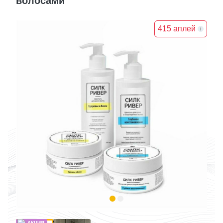
волосами
415 аплей