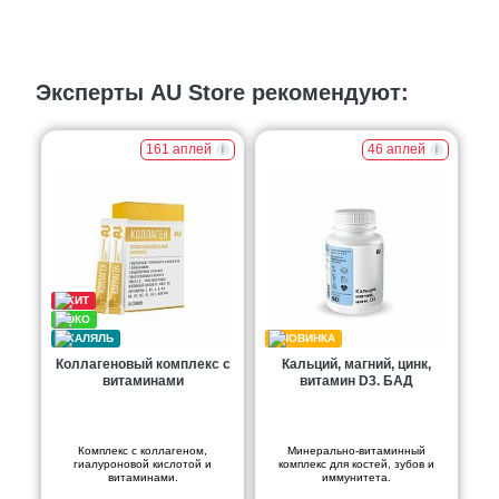
Эксперты AU Store рекомендуют:
161 аплей
46 аплей
Коллагеновый комплекс с
Кальций, магний, цинк,
витаминами
витамин D3. БАД
Комплекс с коллагеном,
Минерально-витаминный
гиалуроновой кислотой и
комплекс для костей, зубов и
витаминами.
иммунитета.