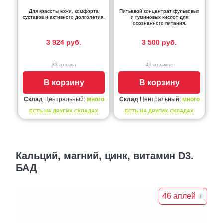
Для красоты кожи, комфорта
Питьевой концентрат фульвовых
суставов и активного долголетия.
и гуминовых кислот для
осознанного питания.
3 924 руб.
3 500 руб.
33 отзыва
47 отзывов
В корзину
В корзину
Склад
Центральный:
много
Склад
Центральный:
много
ЕСТЬ НА ДРУГИХ СКЛАДАХ
ЕСТЬ НА ДРУГИХ СКЛАДАХ
Кальций, магний, цинк, витамин D3.
БАД
46 аплей