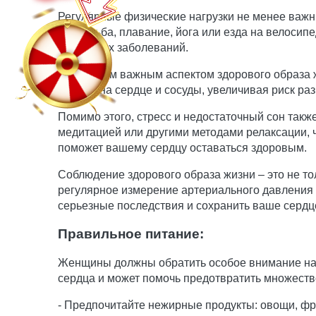
Регулярные физические нагрузки не менее важ
как ходьба, плавание, йога или езда на велосип
сердечных заболеваний.
Еще одним важным аспектом здорового образа жи
влияют на сердце и сосуды, увеличивая риск ра
Помимо этого, стресс и недостаточный сон такж
медитацией или другими методами релаксации, ч
поможет вашему сердцу оставаться здоровым.
Соблюдение здорового образа жизни – это не то
регулярное измерение артериального давления
серьезные последствия и сохранить ваше сердц
Правильное питание:
Женщины должны обратить особое внимание на с
сердца и может помочь предотвратить множеств
- Предпочитайте нежирные продукты: овощи, фр