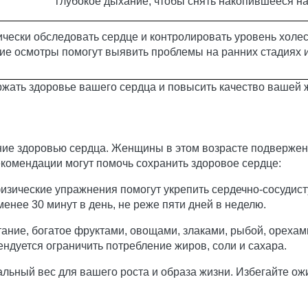
глубокое дыхание, чтобы снять накопившееся н
чески обследовать сердце и контролировать уровень холес
ие осмотры помогут выявить проблемы на ранних стадиях 
жать здоровье вашего сердца и повысить качество вашей 
ние здоровью сердца. Женщины в этом возрасте подвержен
комендации могут помочь сохранить здоровое сердце:
зические упражнения помогут укрепить сердечно-сосудист
нее 30 минут в день, не реже пяти дней в неделю.
ние, богатое фруктами, овощами, злаками, рыбой, орехам
ндуется ограничить потребление жиров, соли и сахара.
ный вес для вашего роста и образа жизни. Избегайте ожир