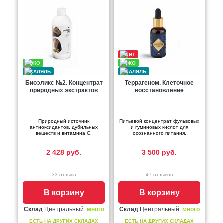
Биоэликс №2. Концентрат
Террагеном. Клеточное
природных экстрактов
восстановление
Природный источник
Питьевой концентрат фульвовых
антиоксидантов, дубильных
и гуминовых кислот для
веществ и витамина С.
осознанного питания.
2 428 руб.
3 500 руб.
33 отзыва
47 отзывов
В корзину
В корзину
Склад
Центральный:
много
Склад
Центральный:
много
ЕСТЬ НА ДРУГИХ СКЛАДАХ
ЕСТЬ НА ДРУГИХ СКЛАДАХ