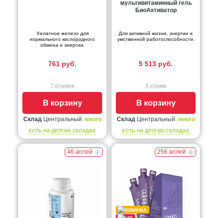
мультивитаминный гель
БиоАктиватор
Хелатное железо для
Для активной жизни, энергии и
нормального кислородного
умственной работоспособности.
обмена и энергии.
761 руб.
5 513 руб.
7 отзывов
4 отзыва
В корзину
В корзину
Склад
Центральный:
много
Склад
Центральный:
много
ЕСТЬ НА ДРУГИХ СКЛАДАХ
ЕСТЬ НА ДРУГИХ СКЛАДАХ
46 аплей
256 аплей