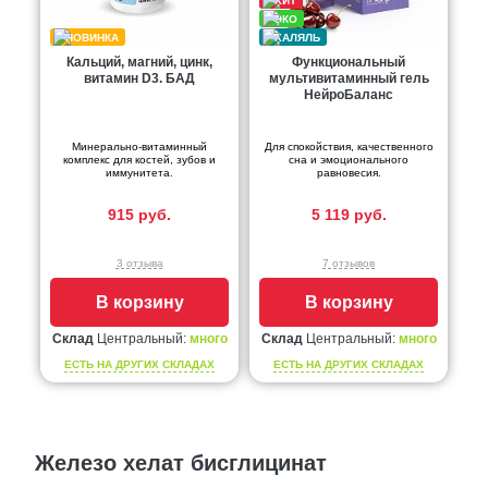
Кальций, магний, цинк,
Функциональный
витамин D3. БАД
мультивитаминный гель
НейроБаланс
Минерально-витаминный
Для спокойствия, качественного
комплекс для костей, зубов и
сна и эмоционального
иммунитета.
равновесия.
915 руб.
5 119 руб.
3 отзыва
7 отзывов
В корзину
В корзину
Склад
Центральный:
много
Склад
Центральный:
много
ЕСТЬ НА ДРУГИХ СКЛАДАХ
ЕСТЬ НА ДРУГИХ СКЛАДАХ
Железо хелат бисглицинат