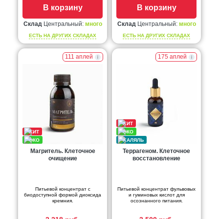
В корзину
В корзину
Склад
Центральный:
много
Склад
Центральный:
много
ЕСТЬ НА ДРУГИХ СКЛАДАХ
ЕСТЬ НА ДРУГИХ СКЛАДАХ
111 аплей
175 аплей
Магритель. Клеточное
Террагеном. Клеточное
очищение
восстановление
Питьевой концентрат с
Питьевой концентрат фульвовых
биодоступной формой диоксида
и гуминовых кислот для
кремния.
осознанного питания.