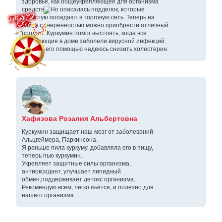
здоровье, как общеукрепляющее для организма
средство. Но опасалась подделок, которые
зачастую попадают в торговую сеть. Теперь на
сайте с уверенностью можно приобрести отличный
продукт. Куркумин помог выстоять, когда все
окружающие в доме заболели вирусной инфекций.
И ещё с его помощью надеюсь снизить холестерин.
Хафизова Розалия Альбертовна
Куркумин защищает наш мозг от заболеваний
Альцгеймера, Паркинсона.
Я раньше пила куркуму, добавляла его в пищу,
теперь пью куркумин.
Укрепляет защитные силы организма,
антиоксидант, улучшает липидный
обмен,поддерживает детокс организма.
Рекомендую всем, легко пьётся, и полезно для
нашего организма.