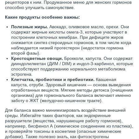
рецепторов к ним. Продуманное меню для женских гормонов
способно улучшить самочувствие.
Какие продукты особенно важны:
Полезные жиры.
Авокадо, оливковое масло, орехи. Они
содержат жирные кислоты омега-3, которые участвуют в
построении клеточных мембран. При дефиците жиров
снижается синтез стероидных гормонов, в том числе когда
наблюдается низкий прогестерон (недостаток гормона
второй фазы).
Крестоцветные овощи.
Брокколи, капуста. Они содержат
дииндолилметан (ДИМ / DIM) и индол-3-карбинол, которые
способствуют поддержанию нормального метаболизма
эстрогена.
Клетчатка, пробиотики и пребиотики.
Квашеная
капуста, отруби. Здоровый кишечник — основа выведения
отработанных веществ. Мягкие методы детокса (очищения
организма) для гормонального баланса включают именно
заботу о ЖКТ (желудочно-кишечном тракте).
Для баланса важно минимизировать воздействие внешней
среды. Избегайте таких факторов, как эндокринные
разрушители (вещества, нарушающие работу гормонов),
например, бисфенол А (химическое соединение из пластика),
и проверяйте токсины в косметике (опасные химические
добавки). Также полезно знать, как фитоэстрогены