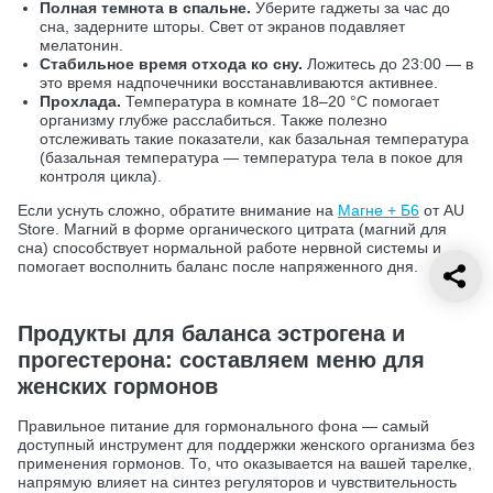
Полная темнота в спальне.
Уберите гаджеты за час до
сна, задерните шторы. Свет от экранов подавляет
мелатонин.
Стабильное время отхода ко сну.
Ложитесь до 23:00 — в
это время надпочечники восстанавливаются активнее.
Прохлада.
Температура в комнате 18–20 °C помогает
организму глубже расслабиться. Также полезно
отслеживать такие показатели, как базальная температура
(базальная температура — температура тела в покое для
контроля цикла).
Если уснуть сложно, обратите внимание на
Магне + Б6
от AU
Store. Магний в форме органического цитрата (магний для
сна) способствует нормальной работе нервной системы и
помогает восполнить баланс после напряженного дня.
Продукты для баланса эстрогена и
прогестерона: составляем меню для
женских гормонов
Правильное питание для гормонального фона — самый
доступный инструмент для поддержки женского организма без
применения гормонов. То, что оказывается на вашей тарелке,
напрямую влияет на синтез регуляторов и чувствительность