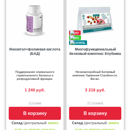
Инозитол+фолиевая кислота
Многофункциональный
(БАД)
белковый комплекс Клубника
Поддержание нормального
Низкокалорийный Белковый
гормонального баланса и
комплекс Гармония Стройности.
репродуктивной функции.
Веган.
1 240 руб.
3 216 руб.
3 отзыва
27 отзывов
В корзину
В корзину
Склад
Центральный:
много
Склад
Центральный:
много
ЕСТЬ НА ДРУГИХ СКЛАДАХ
ЕСТЬ НА ДРУГИХ СКЛАДАХ