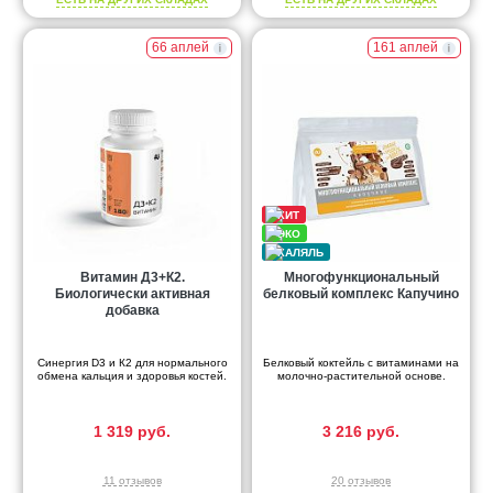
66 аплей
161 аплей
Витамин Д3+К2.
Многофункциональный
Биологически активная
белковый комплекс Капучино
добавка
Синергия D3 и К2 для нормального
Белковый коктейль с витаминами на
обмена кальция и здоровья костей.
молочно-растительной основе.
1 319 руб.
3 216 руб.
11 отзывов
20 отзывов