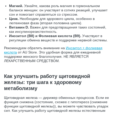
Магний.
Узнайте, какова роль магния в гормональном
балансе женщин: он участвует в сотнях реакций, улучшает
сон и помогает справляться со стрессом.
Цинк.
Необходим для здорового цикла, особенно в
лютеиновая фаза (вторая половина цикла).
Витамин D.
Важен для предотвращения таких состояний,
как инсулинорезистентность.
Инозитол (В8) и Фолиевая кислота (В9).
Участвуют в
регуляции обмена веществ и поддержке нервной системы.
Рекомендуем обратить внимание на
Инозитол + фолиевая
кислота
от AU Store. Это удобная форма для ежедневной
поддержки женского благополучия. НЕ ЯВЛЯЕТСЯ
ЛЕКАРСТВЕННЫМ СРЕДСТВОМ.
Как улучшить работу щитовидной
железы: три шага к здоровому
метаболизму
Щитовидная железа — дирижер обменных процессов. Если ее
функция снижена (состояние, схожее с гипотиреоз (снижение
функции щитовидной железы)), вы можете чувствовать упадок
сил. Как улучшить работу щитовидной железы естественным