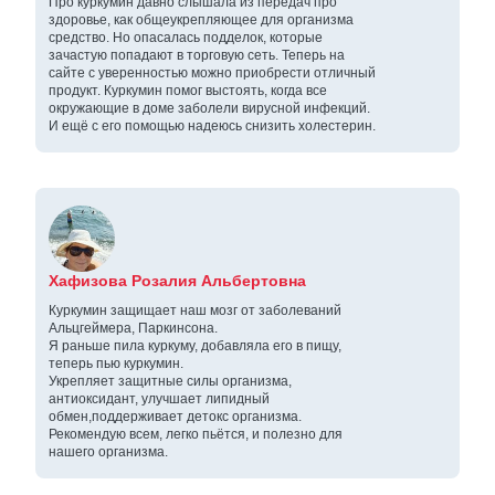
Про куркумин давно слышала из передач про
здоровье, как общеукрепляющее для организма
средство. Но опасалась подделок, которые
зачастую попадают в торговую сеть. Теперь на
сайте с уверенностью можно приобрести отличный
продукт. Куркумин помог выстоять, когда все
окружающие в доме заболели вирусной инфекций.
И ещё с его помощью надеюсь снизить холестерин.
Хафизова Розалия Альбертовна
Куркумин защищает наш мозг от заболеваний
Альцгеймера, Паркинсона.
Я раньше пила куркуму, добавляла его в пищу,
теперь пью куркумин.
Укрепляет защитные силы организма,
антиоксидант, улучшает липидный
обмен,поддерживает детокс организма.
Рекомендую всем, легко пьётся, и полезно для
нашего организма.