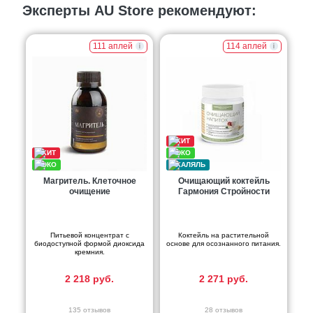
Эксперты AU Store рекомендуют:
111 аплей
114 аплей
Магритель. Клеточное
Очищающий коктейль
очищение
Гармония Стройности
Питьевой концентрат с
Коктейль на растительной
биодоступной формой диоксида
основе для осознанного питания.
кремния.
2 218 руб.
2 271 руб.
135 отзывов
28 отзывов