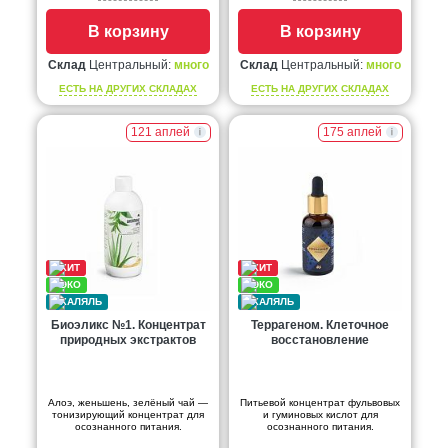
В корзину
В корзину
Склад
Центральный:
много
Склад
Центральный:
много
ЕСТЬ НА ДРУГИХ СКЛАДАХ
ЕСТЬ НА ДРУГИХ СКЛАДАХ
121 аплей
175 аплей
Биоэликс №1. Концентрат
Террагеном. Клеточное
природных экстрактов
восстановление
Алоэ, женьшень, зелёный чай —
Питьевой концентрат фульвовых
тонизирующий концентрат для
и гуминовых кислот для
осознанного питания.
осознанного питания.