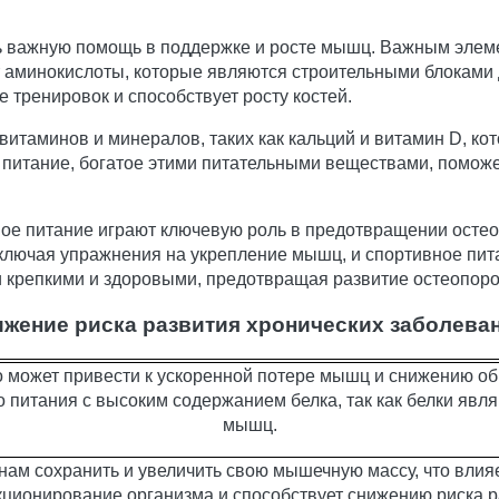
ть важную помощь в поддержке и росте мышц. Важным элем
т аминокислоты, которые являются строительными блоками 
 тренировок и способствует росту костей.
витаминов и минералов, таких как кальций и витамин D, к
е питание, богатое этими питательными веществами, поможе
ое питание играют ключевую роль в предотвращении остеоп
лючая упражнения на укрепление мышц, и спортивное пита
и крепкими и здоровыми, предотвращая развитие остеопоро
жение риска развития хронических заболева
о может привести к ускоренной потере мышц и снижению о
питания с высоким содержанием белка, так как белки яв
мышц.
нам сохранить и увеличить свою мышечную массу, что вли
ионирование организма и способствует снижению риска р