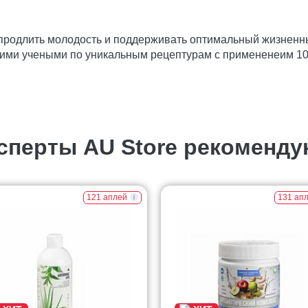
 продлить молодость и поддерживать оптимальный жизненн
ими учеными по уникальным рецептурам с примененеим 1
сперты AU Store рекоменду
121 аплей
131 ап