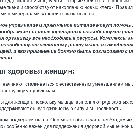
и поддержания мышц. Белки, которые являются основным 
е ткани и способствуют накоплению новых клеток. Правил
ами и минералами, укрепляющими мышцы.
ное упражнение и правильное питание могут помочь
нообразные силовые тренировки способствуют рост
я организму все необходимые ресурсы. Комплексы а
 способствуют активному росту мышц и замедлению 
цеей, и его применение должно быть согласовано с
стов.
я здоровья женщин:
ы начинают сталкиваться с естественным уменьшением мыш
оровствующим проблемам.
ы для женщин, поскольку мышцы выполняют ряд важных ф
поддерживают общую физическую силу и выносливость.
ом поддержки мышц. Оно может обеспечить необходимые пи
лок особенно важен для поддержания здоровой мышечной м