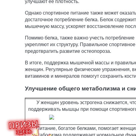
улучшают ее плотность.
Однако спортивное питание также может оказа
достаточное потребление белка. Белок содержи
мышечную массу, ускоряет восстановление после
Помимо белка, также важно учесть потребление 
укрепляют их структуру. Правильное спортивно
предотвратить развитие остеопороза.
В итоге, поддержка мышечной массы и правильн
женщин. Регулярные физические упражнения, вк
витаминов и минералов помогут сохранить кост
Улучшение общего метаболизма и сни
У женщин уровень эстрогена снижается, чт
поддерживать мышцы при помощи спортивного 
Питание, богатое белками, помогает женщи
метаболизма поддерживает нормальное функц