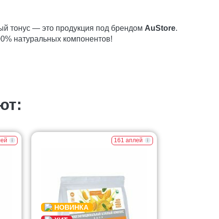
ый тонус — это продукция под брендом
AuStore
.
00% натуральных компонентов!
ют:
лей
161 аплей