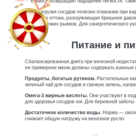
крови и возвращает ощущение легкости. Такж
Для разгрузки сосудов полезно плавание при ва
венозного оттока, разгружающая брюшное давлен
избегая резких рывков. Для синергетического 
Питание и п
Сбалансированная диета при венозной недостат
ее примерное меню должны содержать важные 
Продукты, богатые рутином.
Растительные кап
зеленый чай для сосудов и свежую зелень, напр
Омега-3 жирные кислоты.
Они участвуют в под
для здоровья сосудов ног. Для бережной забот
Достаточное количество воды.
Норма — около 
снижает общую нагрузку на венозное русло.