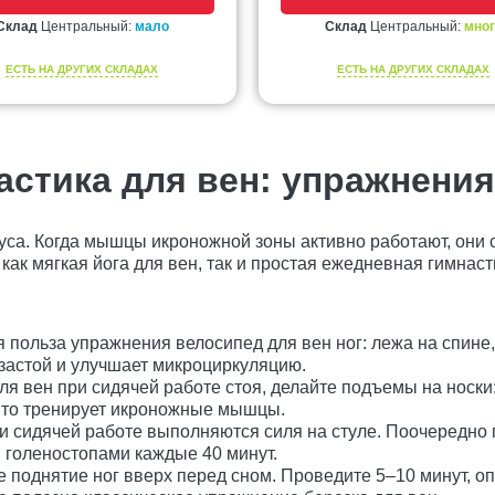
Склад
Центральный:
мало
Склад
Центральный:
мног
ЕСТЬ НА ДРУГИХ СКЛАДАХ
ЕСТЬ НА ДРУГИХ СКЛАДАХ
стика для вен: упражнения
уса. Когда мышцы икроножной зоны активно работают, они
ак мягкая йога для вен, так и простая ежедневная гимнасти
 польза упражнения велосипед для вен ног: лежа на спине,
 застой и улучшает микроциркуляцию.
 вен при сидячей работе стоя, делайте подъемы на носки:
 Это тренирует икроножные мышцы.
 сидячей работе выполняются силя на стуле. Поочередно по
 голеностопами каждые 40 минут.
 поднятие ног вверх перед сном. Проведите 5–10 минут, оп