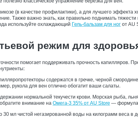
е полезно классическое упражнение березка для вен.
рикозе (в качестве профилактики), а для лучшего эффекта 
ие. Также важно знать, как правильно поднимать тяжести п
ухода используйте охлаждающий
Гель-бальзам для ног
от AU S
итьевой режим для здоровья
очности помогает поддерживать прочность капилляров. Про
нутриенты:
илляропротекторы содержатся в гречке, черной смородине
имер, рукола для вен отлично обогатит ваши салаты.
держании нормальной текучести крови. Морская рыба, льн
ы обратите внимание на
Омега-3 35% от AU Store
— формула 
30 мл чистой негазированной воды на килограмм веса в де