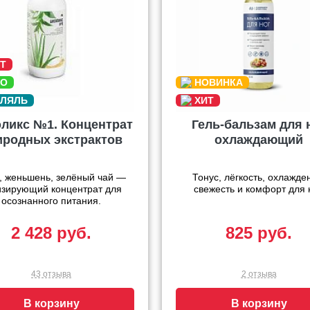
ликс №1. Концентрат
Гель-бальзам для 
иродных экстрактов
охлаждающий
, женьшень, зелёный чай —
Тонус, лёгкость, охлажде
изирующий концентрат для
свежесть и комфорт для н
осознанного питания.
2 428 руб.
825 руб.
43 отзыва
2 отзыва
В корзину
В корзину