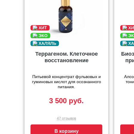
Террагеном. Клеточное
Биоэ
восстановление
пр
Питьевой концентрат фульвовых и
Алоэ
гуминовых кислот для осознанного
тон
питания.
3 500 руб.
47 отзывов
В корзину