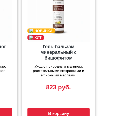
ног
Гель-бальзам
минеральный с
бишофитом
ние,
Уход с природным магнием,
ог.
растительными экстрактами и
эфирными маслами.
823 руб.
В корзину