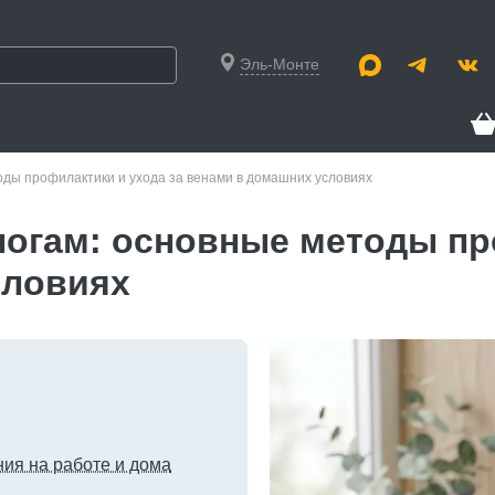
Эль-Монте
тоды профилактики и ухода за венами в домашних условиях
 ногам: основные методы пр
словиях
ия на работе и дома