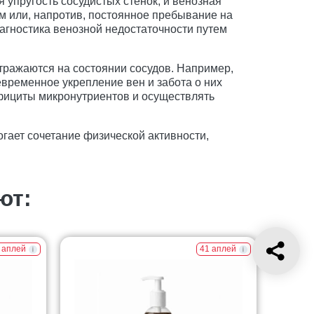
упругость сосудистых стенок, и венозная
ем или, напротив, постоянное пребывание на
агностика венозной недостаточности путем
отражаются на состоянии сосудов. Например,
евременное укрепление вен и забота о них
ефициты микронутриентов и осуществлять
огает сочетание физической активности,
ют:
 аплей
41 аплей