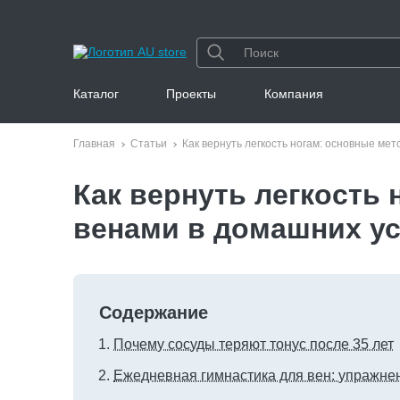
Каталог
Проекты
Компания
Главная
Статьи
Как вернуть легкость ногам: основные ме
Как вернуть легкость
венами в домашних у
Содержание
Почему сосуды теряют тонус после 35 лет
Ежедневная гимнастика для вен: упражнен