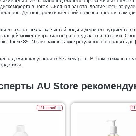
изменения. Из-за малоподвижного образа жизни снижается 
 дискомфорта в ногах. Сидячая работа, долгие часы за рул
пилляров. Для контроля изменений полезна простая самоди
оли и сахара, нехватка чистой воды и дефицит нутриентов 
, кальций может неправильно распределяться в тканях. Сво
нок. После 35–40 лет важно также регулярно восполнять д
вен в домашних условиях без лекарств. В этом отлично пом
поддержки.
сперты AU Store рекоменду
121 аплей
41