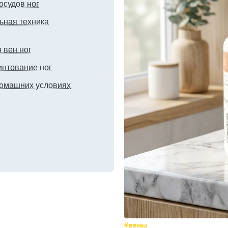
осудов ног
ьная техника
 вен ног
интование ног
домашних условиях
#вены