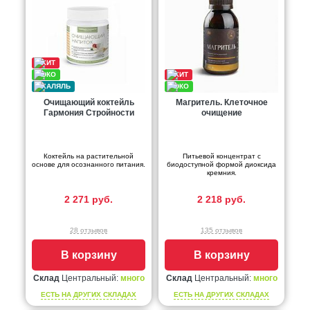
Очищающий коктейль
Магритель. Клеточное
Гармония Стройности
очищение
Коктейль на растительной
Питьевой концентрат с
основе для осознанного питания.
биодоступной формой диоксида
кремния.
2 271 руб.
2 218 руб.
28 отзывов
135 отзывов
В корзину
В корзину
Склад
Центральный:
много
Склад
Центральный:
много
ЕСТЬ НА ДРУГИХ СКЛАДАХ
ЕСТЬ НА ДРУГИХ СКЛАДАХ