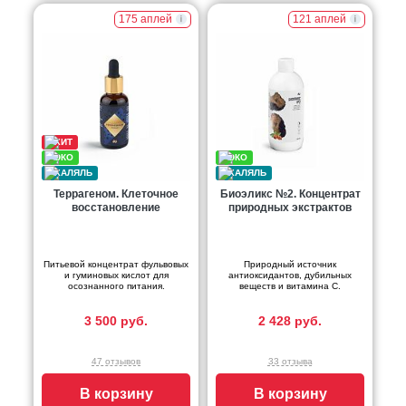
175 аплей
121 аплей
Террагеном. Клеточное
Биоэликс №2. Концентрат
восстановление
природных экстрактов
Питьевой концентрат фульвовых
Природный источник
и гуминовых кислот для
антиоксидантов, дубильных
осознанного питания.
веществ и витамина С.
3 500 руб.
2 428 руб.
47 отзывов
33 отзыва
В корзину
В корзину