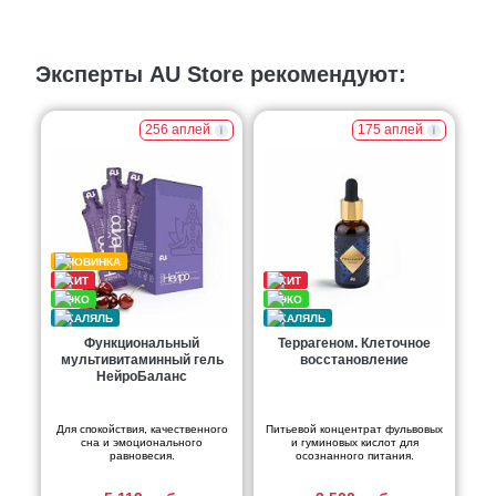
Эксперты AU Store рекомендуют:
256 аплей
175 аплей
Функциональный
Террагеном. Клеточное
мультивитаминный гель
восстановление
НейроБаланс
Для спокойствия, качественного
Питьевой концентрат фульвовых
сна и эмоционального
и гуминовых кислот для
равновесия.
осознанного питания.