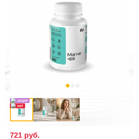
721
руб.