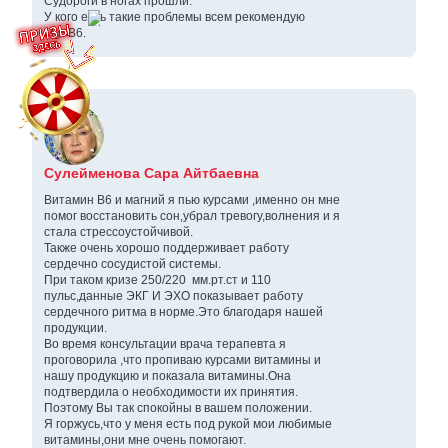
Судороги в ногах прошли.
У кого есть такие проблемы всем рекомендую
Mg+B6.
Сулейменова Сара Айтбаевна
Витамин В6 и магний я пью курсами ,именно он мне
помог восстановить сон,убрал тревогу,волнения и я
стала стрессоустойчивой.
Также очень хорошо поддерживает работу
сердечно сосудистой системы.
При таком кризе 250/220 мм.рт.ст и 110
пульс,данные ЭКГ И ЭХО показывает работу
сердечного ритма в норме.Это благодаря нашей
продукции.
Во время консультации врача терапевта я
проговорила ,что пропиваю курсами витамины и
нашу продукцию и показала витамины.Она
подтвердила о необходимости их принятия.
Поэтому Вы так спокойны в вашем положении.
Я горжусь,что у меня есть под рукой мои любимые
витамины,они мне очень помогают.