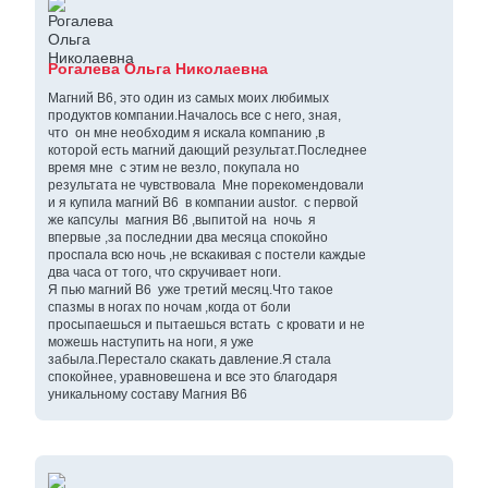
Рогалева Ольга Николаевна
Магний В6, это один из самых моих любимых
продуктов компании.Началось все с него, зная,
что он мне необходим я искала компанию ,в
которой есть магний дающий результат.Последнее
время мне с этим не везло, покупала но
результата не чувствовала Мне порекомендовали
и я купила магний В6 в компании austor. с первой
же капсулы магния В6 ,выпитой на ночь я
впервые ,за последнии два месяца спокойно
проспала всю ночь ,не вскакивая с постели каждые
два часа от того, что скручивает ноги.
Я пью магний В6 уже третий месяц.Что такое
спазмы в ногах по ночам ,когда от боли
просыпаешься и пытаешься встать с кровати и не
можешь наступить на ноги, я уже
забыла.Перестало скакать давление.Я стала
спокойнее, уравновешена и все это благодаря
уникальному составу Магния В6