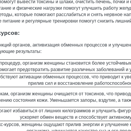
омогут вывести токсины и шлаки, очистить печень, почки и 
ание и физические нагрузки помогут улучшить работу желуд
етоды, которые помогают расслабиться и снять нервное на
 питание и регулярные тренировки помогут снизить лишний
курсов:
ункций органов, активизация обменных процессов и улучше
дующие результаты:
-процедур, организм женщины становится более устойчивым
могает предотвратить развитие различных заболеваний и 
обствуют активации обменных процессов, что приводит к 
прилив сил и восстановление работоспособнос
-кам, организм женщины очищается от токсинов, что приво
шению состояния кожи. Уменьшается запоры, вздутие, а такж
огают избавиться от лишних килограммов и улучшить фигур
ускоряет обмен веществ и способствует активном
окс-курсов, женщины ощущают прилив энергии и улучшение 
организма, улучшается качество сна и его про