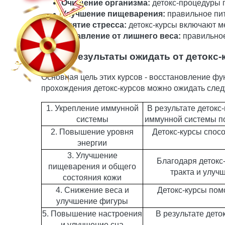
Очищение организма:
детокс-процедуры п
Улучшение пищеварения:
правильное пит
Снятие стресса:
детокс-курсы включают м
Избавление от лишнего веса:
правильное
Какие результаты ожидать от детокс-
Основная цель этих курсов - восстановление ф
прохождения детокс-курсов можно ожидать сле
1. Укрепление иммунной
В результате детокс
системы
иммунной системы по
2. Повышение уровня
Детокс-курсы спос
энергии
3. Улучшение
Благодаря детокс
пищеварения и общего
тракта и улуч
состояния кожи
4. Снижение веса и
Детокс-курсы пом
улучшение фигуры
5. Повышение настроения
В результате дет
и улучшение сна