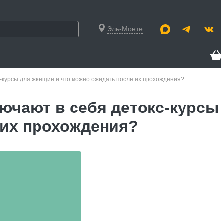
Эль-Монте
с-курсы для женщин и что можно ожидать после их прохождения?
ючают в себя детокс-курсы
 их прохождения?