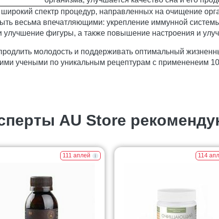
я широкий спектр процедур, направленных на очищение орга
 быть весьма впечатляющими: укрепление иммунной систем
и улучшение фигуры, а также повышение настроения и улу
 продлить молодость и поддерживать оптимальный жизненн
ими учеными по уникальным рецептурам с примененеим 1
сперты AU Store рекоменду
111 аплей
114 ап