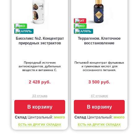
Биоэликс №2. Концентрат
Террагеном. Клеточное
природных экстрактов
восстановление
Природный источник
Питьевой концентрат фульвовых
антиоксидантов, дубильных
и гуминовых кислот для
веществ и витамина С.
осознанного питания.
2 428 руб.
3 500 руб.
33 отзыва
47 отзывов
В корзину
В корзину
Склад
Центральный:
много
Склад
Центральный:
много
ЕСТЬ НА ДРУГИХ СКЛАДАХ
ЕСТЬ НА ДРУГИХ СКЛАДАХ