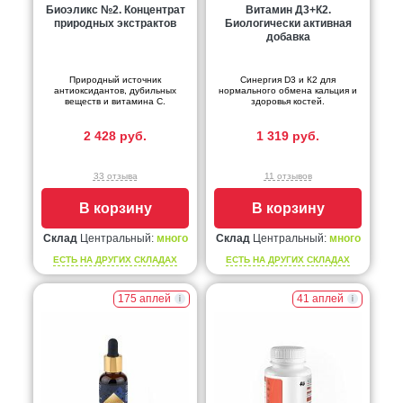
Биоэликс №2. Концентрат
Витамин Д3+К2.
природных экстрактов
Биологически активная
добавка
Природный источник
Синергия D3 и К2 для
антиоксидантов, дубильных
нормального обмена кальция и
веществ и витамина С.
здоровья костей.
2 428 руб.
1 319 руб.
33 отзыва
11 отзывов
В корзину
В корзину
Склад
Центральный:
много
Склад
Центральный:
много
ЕСТЬ НА ДРУГИХ СКЛАДАХ
ЕСТЬ НА ДРУГИХ СКЛАДАХ
175 аплей
41 аплей