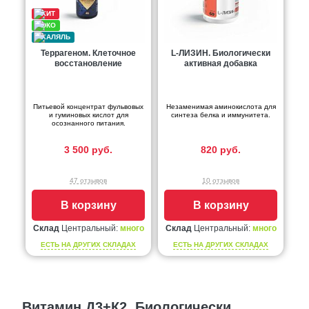
Террагеном. Клеточное
L-ЛИЗИН. Биологически
восстановление
активная добавка
Питьевой концентрат фульвовых
Незаменимая аминокислота для
и гуминовых кислот для
синтеза белка и иммунитета.
осознанного питания.
3 500 руб.
820 руб.
47 отзывов
10 отзывов
В корзину
В корзину
Склад
Центральный:
много
Склад
Центральный:
много
ЕСТЬ НА ДРУГИХ СКЛАДАХ
ЕСТЬ НА ДРУГИХ СКЛАДАХ
Витамин Д3+К2. Биологически