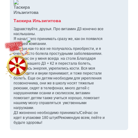
Таскира Ильзигитова
Здравствуйте, друзья. Про витамин Д3 конечно все
наслышаны.
Я начала его принимать сразу же, как он появился
в нашей компании.
Раньше как-то все не получалось приобрести, и я
очень часто болела простудными заболеванияии.
А сейчас он у меня всегда на столе.Благодаря
приему нашего Д3 + К2 я перестала болеть,
появилась энергия, укрепились кости. Вся моя
семья, дети и внуки принимают, и тоже перестали
болеть. Еще он детям необходим для укрепления
позвоночника, они же в школу носят тяжелые
рюкзаки, сидят в телефонах, много детей с
нарушениями осанки и сколиозом, витамин
помогает детям также учиться хорошо, помогает
нашему мозгу справляться умственными
нагрузками.
Д3 жизненно необходимо принимать!Сейчас он
идет в упаковке 180 штук!Рекомендую всем, пейте и
будьте здоровы!