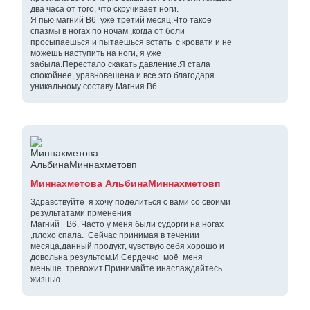
два часа от того, что скручивает ноги.
Я пью магний В6 уже третий месяц.Что такое
спазмы в ногах по ночам ,когда от боли
просыпаешься и пытаешься встать с кровати и не
можешь наступить на ноги, я уже
забыла.Перестало скакать давление.Я стала
спокойнее, уравновешена и все это благодаря
уникальному составу Магния В6
Миннахметова АльбинаМиннахметовп
Здравствуйте я хочу поделиться с вами со своими
результатами прменения
Магний +В6. Часто у меня были судорги на ногах
,плохо спала. Сейчас принимая в течении
месяца,данный продукт, чувствую себя хорошо и
довольна результом.И Сердечко моё меня
меньше тревожит.Принимайте инаслаждайтесь
жизнью.