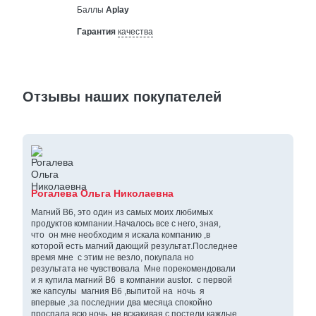
Баллы
Aplay
Гарантия
качества
Отзывы наших покупателей
Рогалева Ольга Николаевна
Магний В6, это один из самых моих любимых
продуктов компании.Началось все с него, зная,
что он мне необходим я искала компанию ,в
которой есть магний дающий результат.Последнее
время мне с этим не везло, покупала но
результата не чувствовала Мне порекомендовали
и я купила магний В6 в компании austor. с первой
же капсулы магния В6 ,выпитой на ночь я
впервые ,за последнии два месяца спокойно
проспала всю ночь ,не вскакивая с постели каждые