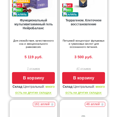
Функциональный
Террагеном. Клеточное
мультивитаминный гель
восстановление
НейроБаланс
Для спокойствия, качественного
Питьевой концентрат фульвовых
сна и эмоционального
и гуминовых кислот для
равновесия.
осознанного питания.
5 119 руб.
3 500 руб.
7 отзывов
47 отзывов
В корзину
В корзину
Склад
Центральный:
много
Склад
Центральный:
много
ЕСТЬ НА ДРУГИХ СКЛАДАХ
ЕСТЬ НА ДРУГИХ СКЛАДАХ
161 аплей
46 аплей