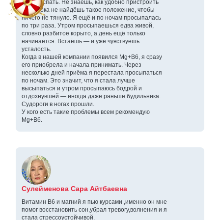
ложусь спать. Не знаешь, как удобно пристроить
ноги, пока не найдёшь такое положение, чтобы
ничего не тянуло. Я ещё и по ночам просыпалась
по три раза. Утром просыпаешься едва живой,
словно разбитое корыто, а день ещё только
начинается. Встаёшь — и уже чувствуешь
усталость.
Когда в нашей компании появился Mg+B6, я сразу
его приобрела и начала принимать. Через
несколько дней приёма я перестала просыпаться
по ночам. Это значит, что я стала лучше
высыпаться и утром просыпаюсь бодрой и
отдохнувшей — иногда даже раньше будильника.
Судороги в ногах прошли.
У кого есть такие проблемы всем рекомендую
Mg+B6.
Сулейменова Сара Айтбаевна
Витамин В6 и магний я пью курсами ,именно он мне
помог восстановить сон,убрал тревогу,волнения и я
стала стрессоустойчивой.