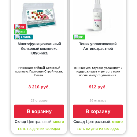
Многофункциональный
Тоник увлажняющий
белковый комплекс
Антивозрастной
Клубника
Низкокалорийный Белковый
Тонизирует, глубоко увлажняет и
комплекс Гармония Стройности.
поддерживает упругость кожи
Веган.
после каждого умывания.
3 216 руб.
912 руб.
27 отзывов
29 отзывов
В корзину
В корзину
Склад
Центральный:
много
Склад
Центральный:
много
ЕСТЬ НА ДРУГИХ СКЛАДАХ
ЕСТЬ НА ДРУГИХ СКЛАДАХ