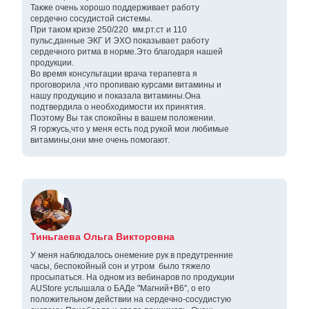
Также очень хорошо поддерживает работу
сердечно сосудистой системы.
При таком кризе 250/220 мм.рт.ст и 110
пульс,данные ЭКГ И ЭХО показывает работу
сердечного ритма в норме.Это благодаря нашей
продукции.
Во время консультации врача терапевта я
проговорила ,что пропиваю курсами витамины и
нашу продукцию и показала витамины.Она
подтвердила о необходимости их принятия.
Поэтому Вы так спокойны в вашем положении.
Я горжусь,что у меня есть под рукой мои любимые
витамины,они мне очень помогают.
Тиньгаева Ольга Викторовна
У меня наблюдалось онемение рук в предутренние
часы, беспокойный сон и утром было тяжело
просыпаться. На одном из вебинаров по продукции
AUStore услышала о БАДе "Магний+В6", о его
положительном действии на сердечно-сосудистую