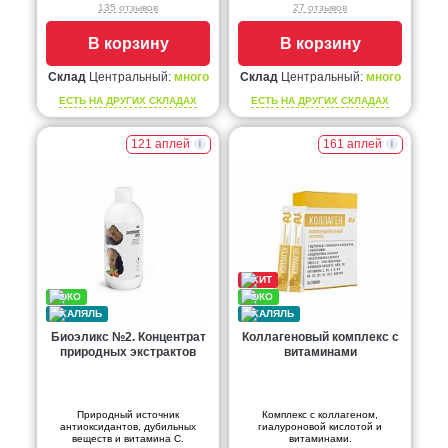
135 отзывов
27 отзывов
В корзину
В корзину
Склад
Центральный:
много
Склад
Центральный:
много
ЕСТЬ НА ДРУГИХ СКЛАДАХ
ЕСТЬ НА ДРУГИХ СКЛАДАХ
121 аплей
161 аплей
Биоэликс №2. Концентрат
Коллагеновый комплекс с
природных экстрактов
витаминами
Природный источник
Комплекс с коллагеном,
антиоксидантов, дубильных
гиалуроновой кислотой и
веществ и витамина С.
витаминами.