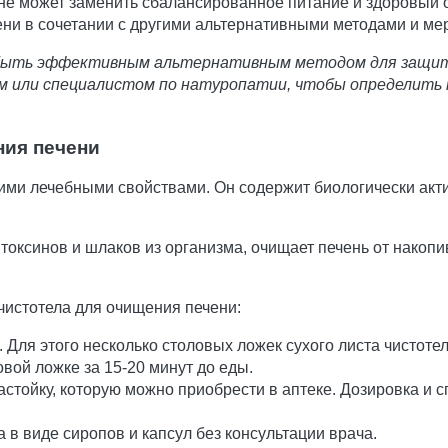
не может заменить сбалансированное питание и здоровый о
ни в сочетании с другими альтернативными методами и ме
быть эффективным альтернативным методом для защиты 
м или специалистом по натуропатии, чтобы определить
ния печени
воими лечебными свойствами. Он содержит биологически ак
токсинов и шлаков из организма, очищает печень от накоп
чистотела для очищения печени:
. Для этого несколько столовых ложек сухого листа чистоте
овой ложке за 15-20 минут до еды.
стойку, которую можно приобрести в аптеке. Дозировка и с
 в виде сиропов и капсул без консультации врача.