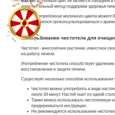
Важно!
Молочный цвет не является панацеей и 
дополнительный метод поддержки здоровья пече
Итак, употребление молочного цвета может 
рекомендуется проконсультироваться с враче
приема.
Использование чистотела для очище
Чистотел - многолетнее растение, известное с
на работу печени.
Употребление чистотела способствует удалению 
восстановлении и защите печени.
Существует несколько способов использования 
Чистотел можно употреблять в виде настоя
около 30 минут. Настой пьют по одной стол
Также можно использовать чистотеловую на
придерживаться инструкции.
Не рекомендуется использование чистотела