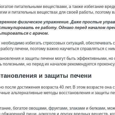
огатое питательными веществами, а также избегание вредн
ергии и питательных веществах для своей работы, поэтому 
еренное физическое упражнение. Даже простые упра
стимулировать ее работу. Однако перед началом пр
ьтироваться с врачом.
 необходимо избегать стрессовых ситуаций, обеспечивать с
 работу печени, поэтому важно научиться справляться с ни
тановления и защиты печени могут быть эффективными, но 
 полезными, но перед их началом рекомендуется проконсу
тановления и защиты печени
о после достижения возраста 40 лет. В этом возрасте она 
чные альтернативные методы восстановления и защиты печ
итание, богатое овощами, фруктами, злаками и белками, мо
обжаренной пищи, алкоголя и других вредных веществ, кот