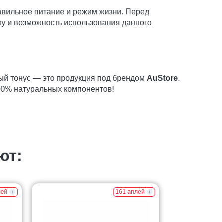
авильное питание и режим жизни. Перед
ку и возможность использования данного
ый тонус — это продукция под брендом
AuStore
.
00% натуральных компонентов!
ют:
лей
161 аплей