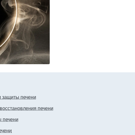
и защиты печени
восстановления печени
ы печени
ечени