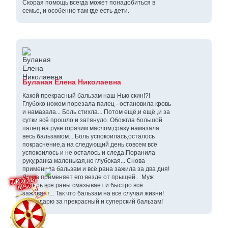
Скорая помощь всегда может понадобиться в
семье, и особенно там где есть дети.
Буланая Елена Николаевна
Какой прекрасный бальзам наш Нью скин!?!
Глубоко ножом порезала палец - остановила кровь
и намазала... Боль стихла... Потом ещё,и ещё ,и за
сутки всё прошло и затянуло. Обожгла большой
палец на руке горячим маслом,сразу намазала
весь бальзамом... Боль успокоилась,осталось
покраснение,а на следующий день совсем всё
успокоилось и не осталось и следа.Поранила
руку,ранка маленькая,но глубокая... Снова
применила бальзам и всё,рана зажила за два дня!
Дочка применяет его везде от прыщей... Муж
теперь все раны смазывает и быстро всё
заживает... Так что бальзам на все случаи жизни!
Благодарю за прекрасный и суперский бальзам!