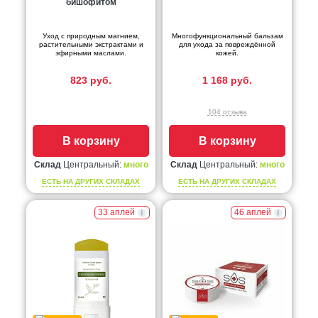
бишофитом
Уход с природным магнием,
Многофункциональный бальзам
растительными экстрактами и
для ухода за повреждённой
эфирными маслами.
кожей.
823 руб.
1 168 руб.
104 отзыва
В корзину
В корзину
Склад
Центральный:
много
Склад
Центральный:
много
ЕСТЬ НА ДРУГИХ СКЛАДАХ
ЕСТЬ НА ДРУГИХ СКЛАДАХ
33 аплей
46 аплей