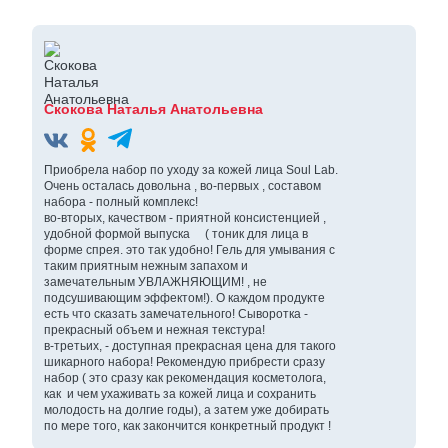
Скокова Наталья Анатольевна
Приобрела набор по уходу за кожей лица Soul Lab.
Очень осталась довольна , во-первых , составом
набора - полный комплекс!
во-вторых, качеством - приятной консистенцией ,
удобной формой выпуска ( тоник для лица в
форме спрея. это так удобно! Гель для умывания с
таким приятным нежным запахом и
замечательным УВЛАЖНЯЮЩИМ! , не
подсушивающим эффектом!). О каждом продукте
есть что сказать замечательного! Сыворотка -
прекрасный объем и нежная текстура!
в-третьих, - доступная прекрасная цена для такого
шикарного набора! Рекомендую прибрести сразу
набор ( это сразу как рекомендация косметолога,
как и чем ухаживать за кожей лица и сохранить
молодость на долгие годы), а затем уже добирать
по мере того, как закончится конкретный продукт !