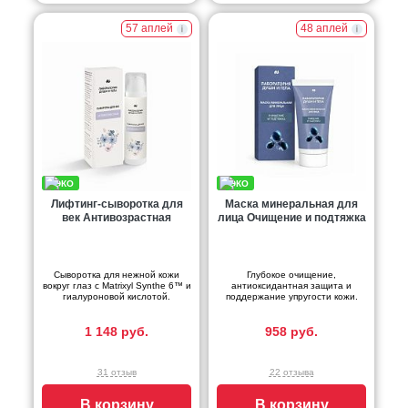
57 аплей
48 аплей
Лифтинг-сыворотка для
Маска минеральная для
век Антивозрастная
лица Очищение и подтяжка
Сыворотка для нежной кожи
Глубокое очищение,
вокруг глаз с Matrixyl Synthe 6™ и
антиоксидантная защита и
гиалуроновой кислотой.
поддержание упругости кожи.
1 148 руб.
958 руб.
31 отзыв
22 отзыва
В корзину
В корзину