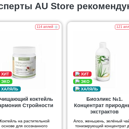
сперты AU Store рекоменду
114 аплей
121 ап
чищающий коктейль
Биоэликс №1.
армония Стройности
Концентрат природн
экстрактов
Коктейль на растительной
Алоэ, женьшень, зелёный ч
основе для осознанного
тонизирующий концентрат 