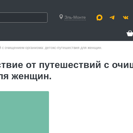
Эль-Монте
й с очищением организма: детокс-путешествия для женщин.
ствие от путешествий с очи
ля женщин.