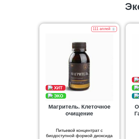
Эк
111 аплей
Магритель. Клеточное
О
очищение
Г
Питьевой концентрат с
биодоступной формой диоксида