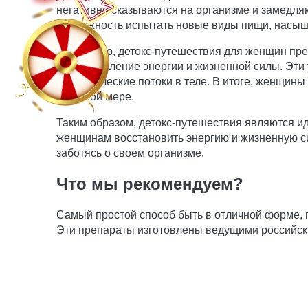
негативно сказываются на организме и замедля
возможность испытать новые виды пищи, насыще
Кроме того, детокс-путешествия для женщин пр
восстановление энергии и жизненной силы. Эти 
энергетические потоки в теле. В итоге, женщин
в полной мере.
Таким образом, детокс-путешествия являются и
женщинам восстановить энергию и жизненную си
заботясь о своем организме.
Что мы рекомендуем?
Самый простой способ быть в отличной форме,
Эти препараты изготовлены ведущими российск