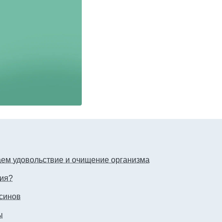
ем удовольствие и очищение организма
ия?
синов
ы