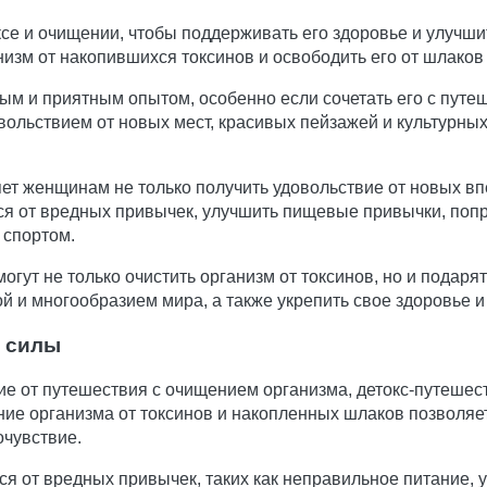
се и очищении, чтобы поддерживать его здоровье и улучши
изм от накопившихся токсинов и освободить его от шлаков 
м и приятным опытом, особенно если сочетать его с путеш
ольствием от новых мест, красивых пейзажей и культурных 
т женщинам не только получить удовольствие от новых впеч
ся от вредных привычек, улучшить пищевые привычки, попр
 спортом.
ут не только очистить организм от токсинов, но и подарят
й и многообразием мира, а также укрепить свое здоровье 
й силы
вие от путешествия с очищением организма, детокс-путеше
ние организма от токсинов и накопленных шлаков позволяе
очувствие.
я от вредных привычек, таких как неправильное питание, у