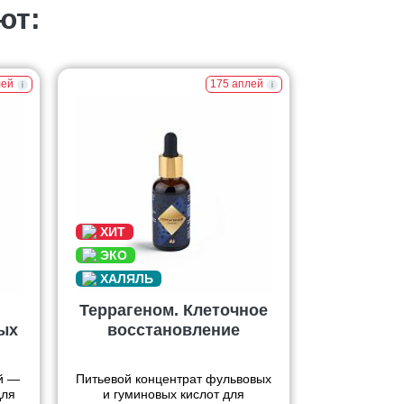
ют:
лей
175 аплей
Террагеном. Клеточное
ых
восстановление
ай —
Питьевой концентрат фульвовых
для
и гуминовых кислот для