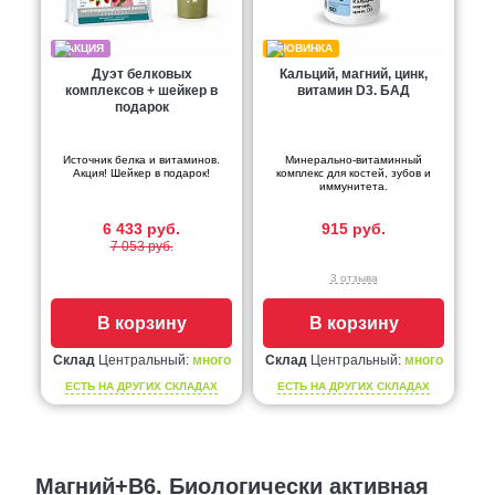
Дуэт белковых
Кальций, магний, цинк,
комплексов + шейкер в
витамин D3. БАД
подарок
Источник белка и витаминов.
Минерально-витаминный
Акция! Шейкер в подарок!
комплекс для костей, зубов и
иммунитета.
6 433 руб.
915 руб.
7 053 руб.
3 отзыва
В корзину
В корзину
Склад
Центральный:
много
Склад
Центральный:
много
ЕСТЬ НА ДРУГИХ СКЛАДАХ
ЕСТЬ НА ДРУГИХ СКЛАДАХ
Магний+В6. Биологически активная