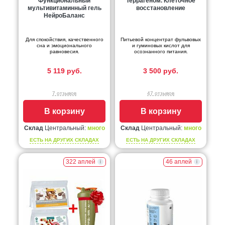
Функциональный
Террагеном. Клеточное
мультивитаминный гель
восстановление
НейроБаланс
Для спокойствия, качественного
Питьевой концентрат фульвовых
сна и эмоционального
и гуминовых кислот для
равновесия.
осознанного питания.
5 119 руб.
3 500 руб.
7 отзывов
47 отзывов
В корзину
В корзину
Склад
Центральный:
много
Склад
Центральный:
много
ЕСТЬ НА ДРУГИХ СКЛАДАХ
ЕСТЬ НА ДРУГИХ СКЛАДАХ
322 аплей
46 аплей