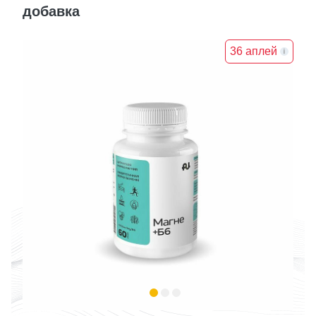
добавка
36 аплей