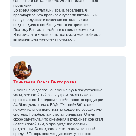
сердечного ритма в норме.Это благодаря нашей
продукции.
Во время консультации врача терапевта я
проговорила ,что пропиваю курсами витамины и
нашу продукцию и показала витамины.Она
подтвердила о необходимости их принятия.
Поэтому Вы так спокойны в вашем положении.
Я горжусь,что у меня есть под рукой мои любимые
витамины,они мне очень помогают.
Тиньгаева Ольга Викторовна
У меня наблюдалось онемение рук в предутренние
часы, беспокойный сон и утром было тяжело
просыпаться. На одном из вебинаров по продукции
AUStore услышала о БАДе "Магний+В6", о его
положительном действии на сердечно-сосудистую
систему. Приобрела и стала принимать. Очень
скоро заметила, что онемения в руках нет, сон стал
более спокойным, а пробуждение легким и
радостным. Благодарю за этот замечательный
продукт! Теперь рекомендую всем, у кого есть