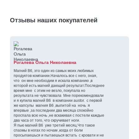
Отзывы наших покупателей
Рогалева Ольга Николаевна
Магний В6, это один из самых моих любимых
продуктов компании.Началось все с него, зная,
что он мне необходим я искала компанию ,в
которой есть магний дающий результат.Последнее
время мне с этим не везло, покупала но
результата не чувствовала Мне порекомендовали
и я купила магний В6 в компании austor. с первой
же капсулы магния В6 ,выпитой на ночь я
впервые ,за последнии два месяца спокойно
проспала всю ночь ,не вскакивая с постели каждые
два часа от того, что скручивает ноги.
Я пью магний В6 уже третий месяц.Что такое
спазмы в ногах по ночам ,когда от боли
просыпаешься и пытаешься встать с кровати и не