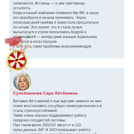
начинается. Встаёшь — и уже чувствуешь
усталость.
Когда в нашей компании появился Mg+B6, я сразу
его приобрела и начала принимать. Через
несколько дней приёма я перестала просыпаться
по ночам. Это значит, что я стала лучше
высыпаться и утром просыпаюсь бодрой и
отдохнувшей — иногда даже раньше будильника.
Судороги в ногах прошли.
У кого есть такие проблемы всем рекомендую
Mg+B6.
Сулейменова Сара Айтбаевна
Витамин В6 и магний я пью курсами ,именно он мне
помог восстановить сон,убрал тревогу,волнения и я
стала стрессоустойчивой.
Также очень хорошо поддерживает работу
сердечно сосудистой системы.
При таком кризе 250/220 мм.рт.ст и 110
пульс,данные ЭКГ И ЭХО показывает работу