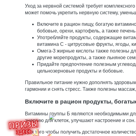
Уход за нервной системой требует комплексног
может помочь укрепить нервную систему, уменьш
Включите в рацион пищу, богатую витамино
бобовые, орехи, картофель, а также печень
Употребляйте продукты, содержащие витам
витамина C - цитрусовые фрукты, ягоды, к
Омега-3 жирные кислоты также полезны для
другие морепродукты, а также льняное сем
Придайте предпочтение полезным углевода
цельнозерновые продукты и бобовые.
Правильное питание нужно дополнять здоровым 
гармонии и снять стресс. Также полезны массаж
Включите в рацион продукты, богаты
Витамины группы Б являются необходимыми для
энергию для клеток, улучшают настроение и сон.
Для того чтобы получить достаточное количеств