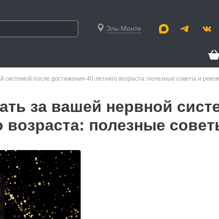
Эль-Монте
ой системой после достижения 40-летнего возраста: полезные советы и реко
ать за вашей нервной сист
о возраста: полезные сове