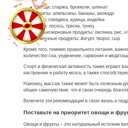
Овощи: спаржа, брокколи, шпинат
Фрукты: апельсины, бананы, авокадо
Мясо: говядина, курица, индейка
Рыба: лосось, треска, тунец
Цельнозерновые продукты: овсянка, рис, х
Молочные продукты: йогурт, творог, сыр
Кроме того, помимо правильного питания, важно
количество сна, уединение, гармония и медитаци
Спорт и физическая активность также играют ва
настроение и работу мозга, а также способству
Наконец, массаж также может быть полезным д
общее самочувствие, что в свою очередь благот
Включите эти рекомендации в свою жизнь и под
Поставьте на приоритет овощи и фру
Овощи и фрукты – это натуральный источник ви