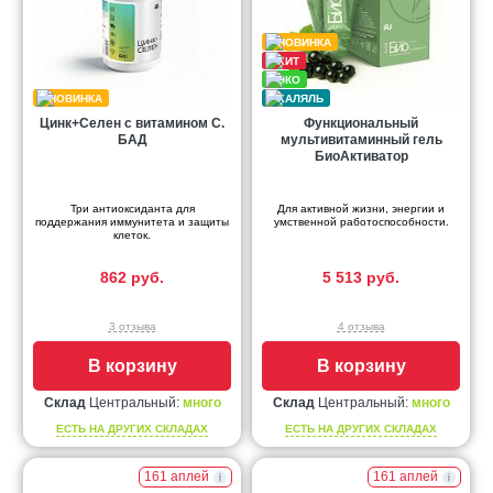
Цинк+Селен с витамином С.
Функциональный
БАД
мультивитаминный гель
БиоАктиватор
Три антиоксиданта для
Для активной жизни, энергии и
поддержания иммунитета и защиты
умственной работоспособности.
клеток.
862 руб.
5 513 руб.
3 отзыва
4 отзыва
В корзину
В корзину
Склад
Центральный:
много
Склад
Центральный:
много
ЕСТЬ НА ДРУГИХ СКЛАДАХ
ЕСТЬ НА ДРУГИХ СКЛАДАХ
161 аплей
161 аплей