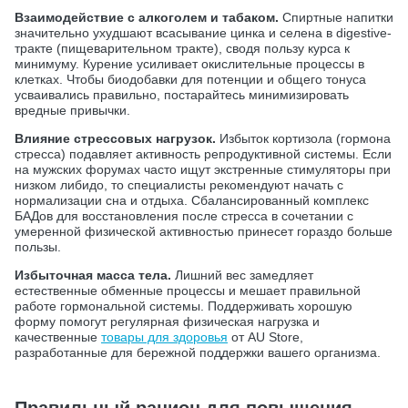
Взаимодействие с алкоголем и табаком.
Спиртные напитки
значительно ухудшают всасывание цинка и селена в digestive-
тракте (пищеварительном тракте), сводя пользу курса к
минимуму. Курение усиливает окислительные процессы в
клетках. Чтобы биодобавки для потенции и общего тонуса
усваивались правильно, постарайтесь минимизировать
вредные привычки.
Влияние стрессовых нагрузок.
Избыток кортизола (гормона
стресса) подавляет активность репродуктивной системы. Если
на мужских форумах часто ищут экстренные стимуляторы при
низком либидо, то специалисты рекомендуют начать с
нормализации сна и отдыха. Сбалансированный комплекс
БАДов для восстановления после стресса в сочетании с
умеренной физической активностью принесет гораздо больше
пользы.
Избыточная масса тела.
Лишний вес замедляет
естественные обменные процессы и мешает правильной
работе гормональной системы. Поддерживать хорошую
форму помогут регулярная физическая нагрузка и
качественные
товары для здоровья
от AU Store,
разработанные для бережной поддержки вашего организма.
Правильный рацион для повышения