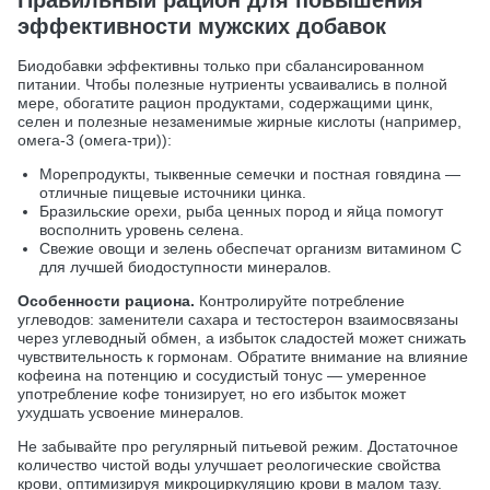
эффективности мужских добавок
Биодобавки эффективны только при сбалансированном
питании. Чтобы полезные нутриенты усваивались в полной
мере, обогатите рацион продуктами, содержащими цинк,
селен и полезные незаменимые жирные кислоты (например,
омега-3 (омега-три)):
Морепродукты, тыквенные семечки и постная говядина —
отличные пищевые источники цинка.
Бразильские орехи, рыба ценных пород и яйца помогут
восполнить уровень селена.
Свежие овощи и зелень обеспечат организм витамином С
для лучшей биодоступности минералов.
Особенности рациона.
Контролируйте потребление
углеводов: заменители сахара и тестостерон взаимосвязаны
через углеводный обмен, а избыток сладостей может снижать
чувствительность к гормонам. Обратите внимание на влияние
кофеина на потенцию и сосудистый тонус — умеренное
употребление кофе тонизирует, но его избыток может
ухудшать усвоение минералов.
Не забывайте про регулярный питьевой режим. Достаточное
количество чистой воды улучшает реологические свойства
крови, оптимизируя микроциркуляцию крови в малом тазу.