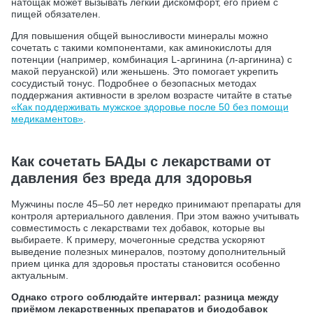
натощак может вызывать легкий дискомфорт, его прием с
пищей обязателен.
Для повышения общей выносливости минералы можно
сочетать с такими компонентами, как аминокислоты для
потенции (например, комбинация L-аргинина (л-аргинина) с
макой перуанской) или женьшень. Это помогает укрепить
сосудистый тонус. Подробнее о безопасных методах
поддержания активности в зрелом возрасте читайте в статье
«Как поддерживать мужское здоровье после 50 без помощи
медикаментов»
.
Как сочетать БАДы с лекарствами от
давления без вреда для здоровья
Мужчины после 45–50 лет нередко принимают препараты для
контроля артериального давления. При этом важно учитывать
совместимость с лекарствами тех добавок, которые вы
выбираете. К примеру, мочегонные средства ускоряют
выведение полезных минералов, поэтому дополнительный
прием цинка для здоровья простаты становится особенно
актуальным.
Однако строго соблюдайте интервал: разница между
приёмом лекарственных препаратов и биодобавок