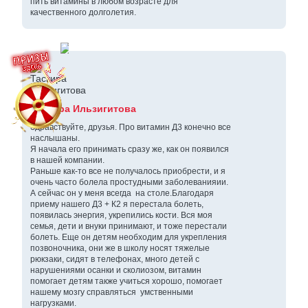
пить витамины в любом возрасте для
качественного долголетия.
Таскира Ильзигитова
Здравствуйте, друзья. Про витамин Д3 конечно все
наслышаны.
Я начала его принимать сразу же, как он появился
в нашей компании.
Раньше как-то все не получалось приобрести, и я
очень часто болела простудными заболеванияии.
А сейчас он у меня всегда на столе.Благодаря
приему нашего Д3 + К2 я перестала болеть,
появилась энергия, укрепились кости. Вся моя
семья, дети и внуки принимают, и тоже перестали
болеть. Еще он детям необходим для укрепления
позвоночника, они же в школу носят тяжелые
рюкзаки, сидят в телефонах, много детей с
нарушениями осанки и сколиозом, витамин
помогает детям также учиться хорошо, помогает
нашему мозгу справляться умственными
нагрузками.