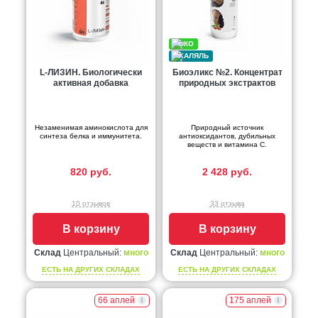
L-ЛИЗИН. Биологически
Биоэликс №2. Концентрат
активная добавка
природных экстрактов
Незаменимая аминокислота для
Природный источник
синтеза белка и иммунитета.
антиоксидантов, дубильных
веществ и витамина С.
820 руб.
2 428 руб.
10 отзывов
33 отзыва
В корзину
В корзину
Склад
Центральный:
много
Склад
Центральный:
много
ЕСТЬ НА ДРУГИХ СКЛАДАХ
ЕСТЬ НА ДРУГИХ СКЛАДАХ
66 аплей
175 аплей