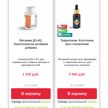
Витамин Д3+К2.
Террагеном. Клеточное
Биологически активная
восстановление
добавка
Синергия D3 и К2 для
Питьевой концентрат фульвовых
нормального обмена кальция и
и гуминовых кислот для
здоровья костей.
осознанного питания.
1 319 руб.
3 500 руб.
11 отзывов
47 отзывов
В корзину
В корзину
Склад
Центральный:
много
Склад
Центральный:
много
ЕСТЬ НА ДРУГИХ СКЛАДАХ
ЕСТЬ НА ДРУГИХ СКЛАДАХ