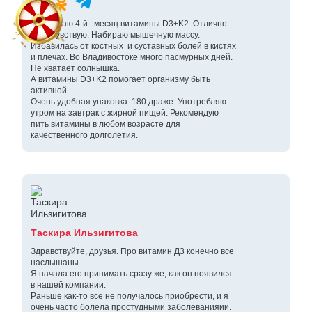
Принимаю 4-й месяц витамины D3+K2. Отлично
себя чувствую. Набираю мышечную массу.
Избавилась от костных и суставных болей в кистях
и плечах. Во Владивостоке много пасмурных дней.
Не хватает солнышка.
А витамины D3+K2 помогает организму быть
активной.
Очень удобная упаковка 180 драже. Употребляю
утром на завтрак с жирной пищей. Рекомендую
пить витамины в любом возрасте для
качественного долголетия.
Таскира Ильзигитова
Здравствуйте, друзья. Про витамин Д3 конечно все
наслышаны.
Я начала его принимать сразу же, как он появился
в нашей компании.
Раньше как-то все не получалось приобрести, и я
очень часто болела простудными заболеванияии.