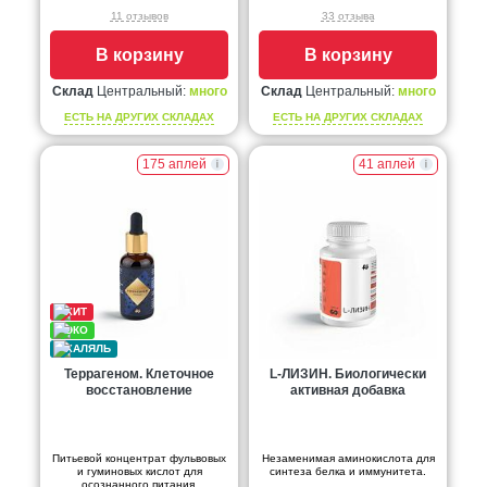
11 отзывов
33 отзыва
В корзину
В корзину
Склад
Центральный:
много
Склад
Центральный:
много
ЕСТЬ НА ДРУГИХ СКЛАДАХ
ЕСТЬ НА ДРУГИХ СКЛАДАХ
175 аплей
41 аплей
Террагеном. Клеточное
L-ЛИЗИН. Биологически
восстановление
активная добавка
Питьевой концентрат фульвовых
Незаменимая аминокислота для
и гуминовых кислот для
синтеза белка и иммунитета.
осознанного питания.