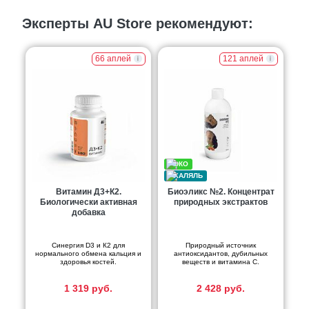
Эксперты AU Store рекомендуют:
66 аплей
121 аплей
Витамин Д3+К2.
Биоэликс №2. Концентрат
Биологически активная
природных экстрактов
добавка
Синергия D3 и К2 для
Природный источник
нормального обмена кальция и
антиоксидантов, дубильных
здоровья костей.
веществ и витамина С.
1 319 руб.
2 428 руб.