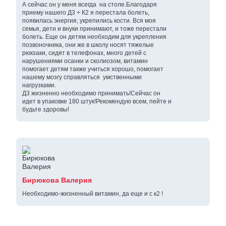
А сейчас он у меня всегда на столе.Благодаря
приему нашего Д3 + К2 я перестала болеть,
появилась энергия, укрепились кости. Вся моя
семья, дети и внуки принимают, и тоже перестали
болеть. Еще он детям необходим для укрепления
позвоночника, они же в школу носят тяжелые
рюкзаки, сидят в телефонах, много детей с
нарушениями осанки и сколиозом, витамин
помогает детям также учиться хорошо, помогает
нашему мозгу справляться умственными
нагрузками.
Д3 жизненно необходимо принимать!Сейчас он
идет в упаковке 180 штук!Рекомендую всем, пейте и
будьте здоровы!
Бирюкова Валерия
Необходимо-жизненный витамин, да еще и с к2 !