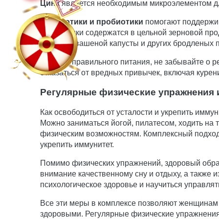
Цинк
является необходимым микроэлементом для
Пребиотики и пробиотики
помогают поддержив
Пребиотики содержатся в цельной зерновой прод
кефира, квашеной капусты и других бродленых п
Помимо правильного питания, не забывайте о р
отказаться от вредных привычек, включая курени
Регулярные физические упражнения 
Как освободиться от усталости и укрепить имм
Можно заниматься йогой, пилатесом, ходить на т
физическим возможностям. Комплексный подход,
укрепить иммунитет.
Помимо физических упражнений, здоровый образ
внимание качественному сну и отдыху, а также и
психологическое здоровье и научиться управлят
Все эти меры в комплексе позволяют женщинам 
здоровыми. Регулярные физические упражнения 