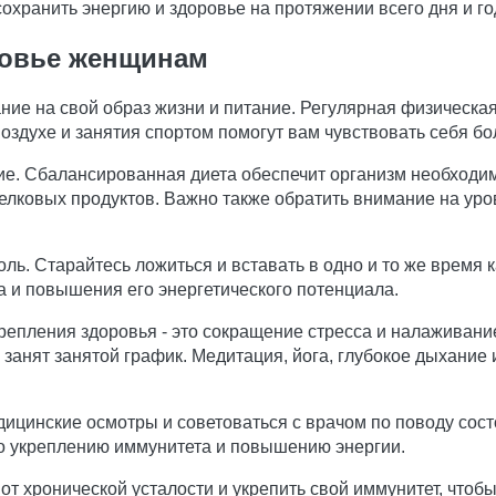
хранить энергию и здоровье на протяжении всего дня и го
ровье женщинам
ание на свой образ жизни и питание. Регулярная физическа
оздухе и занятия спортом помогут вам чувствовать себя бо
е. Сбалансированная диета обеспечит организм необходи
белковых продуктов. Важно также обратить внимание на уро
ь. Старайтесь ложиться и вставать в одно и то же время 
а и повышения его энергетического потенциала.
репления здоровья - это сокращение стресса и налаживани
ь занят занятой график. Медитация, йога, глубокое дыхание
дицинские осмотры и советоваться с врачом по поводу сос
о укреплению иммунитета и повышению энергии.
от хронической усталости и укрепить свой иммунитет, чтобы