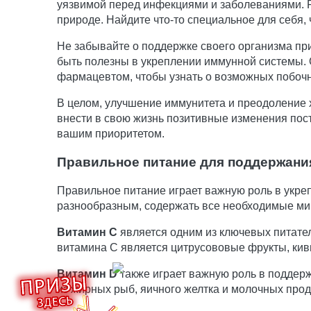
уязвимой перед инфекциями и заболеваниями. Ра
природе. Найдите что-то специальное для себя,
Не забывайте о поддержке своего организма пр
быть полезны в укреплении иммунной системы. 
фармацевтом, чтобы узнать о возможных побочн
В целом, улучшение иммунитета и преодоление 
внести в свою жизнь позитивные изменения пост
вашим приоритетом.
Правильное питание для поддержани
Правильное питание играет важную роль в укре
разнообразным, содержать все необходимые ми
Витамин C
является одним из ключевых питате
витамина C является цитрусововые фрукты, киви,
Витамин D
также играет важную роль в поддерж
из жирных рыб, яичного желтка и молочных прод