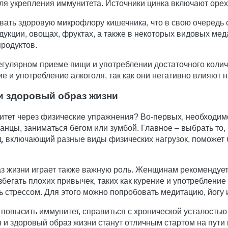
 укрепления иммунитета. Источники цинка включают орехи,
ать здоровую микрофлору кишечника, что в свою очередь 
укции, овощах, фруктах, а также в некоторых видовых меда
родуктов.
егулярном приеме пищи и употреблении достаточного колич
е и употребление алкоголя, так как они негативно влияют 
и здоровый образ жизни
унитет через физические упражнения? Во-первых, необходи
анцы, заниматься бегом или зумбой. Главное – выбрать то, 
 включающий разные виды физических нагрузок, поможет 
 жизни играет также важную роль. Женщинам рекомендуетс
збегать плохих привычек, таких как курение и употреблени
ь стрессом. Для этого можно попробовать медитацию, йогу 
повысить иммунитет, справиться с хронической усталостью
и здоровый образ жизни станут отличным стартом на пути