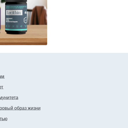
ам
ет
мунитета
ровый образ жизни
стью