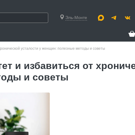
Эль-Монте
хронической усталости у женщин: полезные методы и советы
ет и избавиться от хрониче
тоды и советы