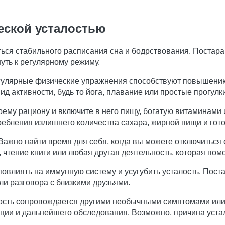
еской усталостью
ся стабильного расписания сна и бодрствования. Постара
нуть к регулярному режиму.
улярные физические упражнения способствуют повышению
д активности, будь то йога, плавание или простые прогулк
ему рациону и включите в него пищу, богатую витаминами
требления излишнего количества сахара, жирной пищи и гот
Важно найти время для себя, когда вы можете отключиться 
 чтение книги или любая другая деятельность, которая помо
овлиять на иммунную систему и усугубить усталость. Пост
ли разговора с близкими друзьями.
ость сопровождается другими необычными симптомами или
ации и дальнейшего обследования. Возможно, причина устал