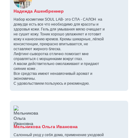
Надежда Ашенбреннер
Набор косметики SOUL LAB- это СПА - САЛОН на
дому,где есть все что необходимо для красоты и
здоровья кожи. Гель для умывания мягко очищает и
не сушит кожу. Тоник хорошо увлажняет и готовит
кожу к нанесению кремов. Кремы шикарные, лёгкой
консистенции, прекрасно впитывается, не
оставляют жирного блеска.
Лифтинг-сыворотка отлично помогает мне
справляться с морщинками вокруг глаз.
А маски действительно омолаживают и придают
сияние коже .
Все средства имеют ненавязчивый аромат и
экономичны.
С удовольствием пользуюсь и рекомендую.
Мельникова Ольга Ивановна
Салонный уход у себя дома, применение уходовой