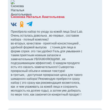
Скокова Наталья Анатольевна
Приобрела набор по уходу за кожей лица Soul Lab.
Очень осталась довольна , во-первых , составом
набора - полный комплекс!
во-вторых, качеством - приятной консистенцией ,
удобной формой выпуска ( тоник для лица в
форме спрея. это так удобно! Гель для умывания с
таким приятным нежным запахом и
замечательным УВЛАЖНЯЮЩИМ! , не
подсушивающим эффектом!). О каждом продукте
есть что сказать замечательного! Сыворотка -
прекрасный объем и нежная текстура!
в-третьих, - доступная прекрасная цена для такого
шикарного набора! Рекомендую прибрести сразу
набор ( это сразу как рекомендация косметолога,
как и чем ухаживать за кожей лица и сохранить
молодость на долгие годы), а затем уже добирать
по мере того, как закончится конкретный продукт !