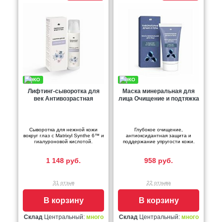
Лифтинг-сыворотка для
Маска минеральная для
век Антивозрастная
лица Очищение и подтяжка
Сыворотка для нежной кожи
Глубокое очищение,
вокруг глаз с Matrixyl Synthe 6™ и
антиоксидантная защита и
гиалуроновой кислотой.
поддержание упругости кожи.
1 148 руб.
958 руб.
31 отзыв
22 отзыва
В корзину
В корзину
Склад
Центральный:
много
Склад
Центральный:
много