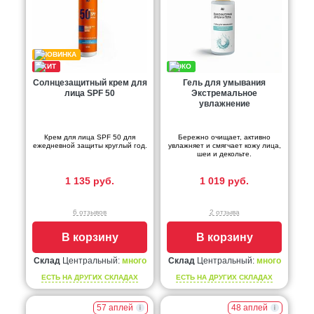
Солнцезащитный крем для
Гель для умывания
лица SPF 50
Экстремальное
увлажнение
Крем для лица SPF 50 для
Бережно очищает, активно
ежедневной защиты круглый год.
увлажняет и смягчает кожу лица,
шеи и декольте.
1 135 руб.
1 019 руб.
6 отзывов
2 отзыва
В корзину
В корзину
Склад
Центральный:
много
Склад
Центральный:
много
ЕСТЬ НА ДРУГИХ СКЛАДАХ
ЕСТЬ НА ДРУГИХ СКЛАДАХ
57 аплей
48 аплей