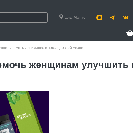
Эль-Монте
чшить память и внимание в повседневной жизни
омочь женщинам улучшить 