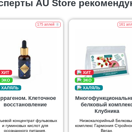
сперты AU Store рекоменду
175 аплей
161 ап
еррагеном. Клеточное
Многофункциональн
восстановление
белковый комплек
Клубника
ьевой концентрат фульвовых
Низкокалорийный Белковы
и гуминовых кислот для
комплекс Гармония Стройно
осознанного питания.
Веган.