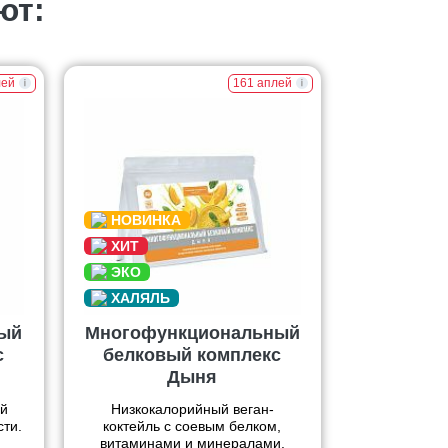
ют:
лей
161 аплей
ый
Многофункциональный
с
белковый комплекс
Дыня
й
Низкокалорийный веган-
сти.
коктейль с соевым белком,
витаминами и минералами.