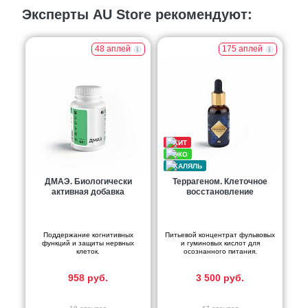
Эксперты AU Store рекомендуют:
48 аплей
175 аплей
ДМАЭ. Биологически
Террагеном. Клеточное
активная добавка
восстановление
Поддержание когнитивных
Питьевой концентрат фульвовых
функций и защиты нервных
и гуминовых кислот для
клеток.
осознанного питания.
958 руб.
3 500 руб.