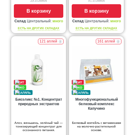
19 отзывов
47 отзывов
В корзину
В корзину
Склад
Центральный:
много
Склад
Центральный:
много
ЕСТЬ НА ДРУГИХ СКЛАДАХ
ЕСТЬ НА ДРУГИХ СКЛАДАХ
121 аплей
161 аплей
Биоэликс №1. Концентрат
Многофункциональный
природных экстрактов
белковый комплекс
Капучино
Алоэ, женьшень, зелёный чай —
Белковый коктейль с витаминами
тонизирующий концентрат для
на молочно-растительной
осознанного питания.
основе.