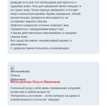
дому,где есть все что необходимо для красоты и
здоровья кожи. Гель для умывания мягко очищает и
не сушит кожу. Тоник хорошо увлажняет и готовит
кожу к нанесению кремов. Кремы шикарные, лёгкой
консистенции, прекрасно впитывается, не
оставляют жирного блеска.
Лифтинг-сыворотка отлично помогает мне
справляться с морщинками вокруг глаз.
А маски действительно омолаживают и придают
сияние коже .
Все средства имеют ненавязчивый аромат и
экономичны.
С удовольствием пользуюсь и рекомендую.
Мельникова Ольга Ивановна
Салонный уход у себя дома, применение уходовой
косметики в любом возрасте!
Улучшилось состояние - исчез купероз на щеках и
в моём возрасте почти нет морщин.