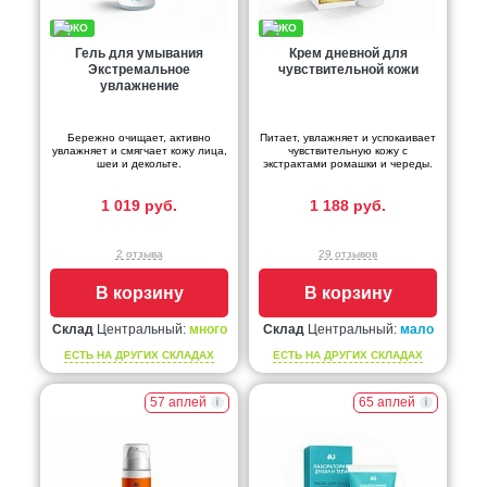
Гель для умывания
Крем дневной для
Экстремальное
чувствительной кожи
увлажнение
Бережно очищает, активно
Питает, увлажняет и успокаивает
увлажняет и смягчает кожу лица,
чувствительную кожу с
шеи и декольте.
экстрактами ромашки и череды.
1 019 руб.
1 188 руб.
2 отзыва
29 отзывов
В корзину
В корзину
Склад
Центральный:
много
Склад
Центральный:
мало
ЕСТЬ НА ДРУГИХ СКЛАДАХ
ЕСТЬ НА ДРУГИХ СКЛАДАХ
57 аплей
65 аплей