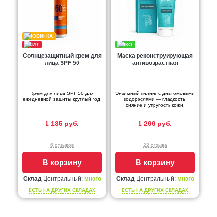
Солнцезащитный крем для
Маска реконструирующая
лица SPF 50
антивозрастная
Крем для лица SPF 50 для
Энзимный пилинг с диатомовыми
ежедневной защиты круглый год.
водорослями — гладкость,
сияние и упругость кожи.
1 135 руб.
1 299 руб.
6 отзывов
22 отзыва
В корзину
В корзину
Склад
Центральный:
много
Склад
Центральный:
много
ЕСТЬ НА ДРУГИХ СКЛАДАХ
ЕСТЬ НА ДРУГИХ СКЛАДАХ