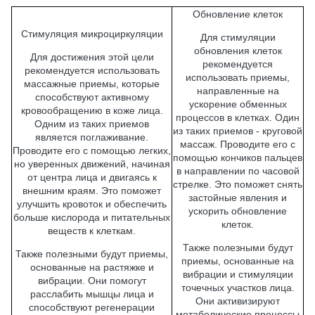
Обновление клеток
Стимуляция микроциркуляции
Для стимуляции
обновления клеток
Для достижения этой цели
рекомендуется
рекомендуется использовать
использовать приемы,
массажные приемы, которые
направленные на
способствуют активному
ускорение обменных
кровообращению в коже лица.
процессов в клетках. Один
Одним из таких приемов
из таких приемов - круговой
является поглаживание.
массаж. Проводите его с
Проводите его с помощью легких,
помощью кончиков пальцев
но уверенных движений, начиная
в направлении по часовой
от центра лица и двигаясь к
стрелке. Это поможет снять
внешним краям. Это поможет
застойные явления и
улучшить кровоток и обеспечить
ускорить обновление
больше кислорода и питательных
клеток.
веществ к клеткам.
Также полезными будут
Также полезными будут приемы,
приемы, основанные на
основанные на растяжке и
вибрации и стимуляции
вибрации. Они помогут
точечных участков лица.
расслабить мышцы лица и
Они активизируют
способствуют регенерации
метаболические процессы