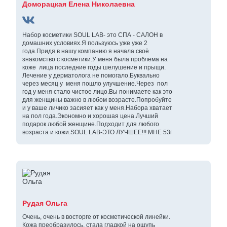
Доморацкая Елена Николаевна
Набор косметики SOUL LAB- это СПА - САЛОН в
домашних условиях.Я пользуюсь уже уже 2
года.Придя в нашу компанию я начала своё
знакомство с косметики.У меня была проблема на
коже лица последние годы шелушение и прыщи.
Лечение у дерматолога не помогало.Буквально
через месяц у меня пошло улучшение.Через пол
год у меня стало чистое лицо.Вы понимаете как это
для женщины важно в любом возрасте.Попробуйте
и у ваше личико засияет как у меня.Набора хватает
на пол года.Экономно и хорошая цена.Лучший
подарок любой женщине.Подходит для любого
возраста и кожи.SOUL LAB-ЭТО ЛУЧШЕЕ!!! МНЕ 53г
Рудая Ольга
Очень, очень в восторге от косметической линейки.
Кожа преобразилось, стала гладкой на ощупь